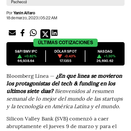
Pacheco)
Por
Yanin Alfaro
18 de marzo, 2023 | 05:22 AM
ÚLTIMAS
COTIZACIONES
S&P/BMV IPC
DÓLAR SPOT
NASDAQ
+0.82%
-0.43%
+1.30%
66,938.64
17.1355
26,690.62
Bloomberg Línea —
¿En qué línea se movieron
los protagonistas del tech & funding en los
últimos siete días?
Bienvenidos al resumen
semanal de lo mejor del mundo de las startups
y la tecnología en América Latina y el mundo.
Silicon Valley Bank (SVB) comenzó a caer
abruptamente el jueves 9 de marzo y para el