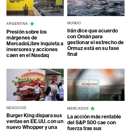
MUNDO
ARGENTINA
Irán dice que acuerdo
Presión sobre los
con Omán para
márgenes de
gestionar el estrecho de
MercadoLibre inquieta a
Ormuz está en su fase
inversores y acciones
final
caen en el Nasdaq
NEGOCIOS
MERCADOS
Burger King dispara sus
La acción más rentable
ventas en EE.UU. con un
del S&P 500 cae con
nuevo Whopper y una
fuerza tras sus