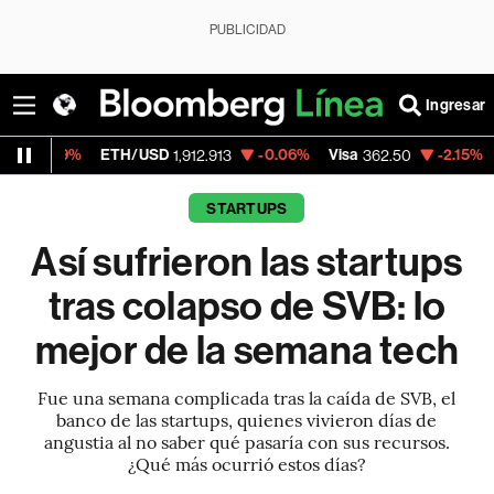
PUBLICIDAD
Ingresar
ETH/USD
-0.06%
Visa
-2.15%
MercadoLib
1,912.913
362.50
STARTUPS
Así sufrieron las startups
tras colapso de SVB: lo
mejor de la semana tech
Fue una semana complicada tras la caída de SVB, el
banco de las startups, quienes vivieron días de
angustia al no saber qué pasaría con sus recursos.
¿Qué más ocurrió estos días?