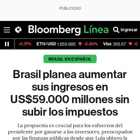
PUBLICIDAD
Ingresar
%
ETH/USD
-0.40%
Visa
-0.13%
Mercado
1,859.985
365.67
BRASIL EN ESPAÑOL
Brasil planea aumentar
sus ingresos en
US$59.000 millones sin
subir los impuestos
La propuesta es crucial para los esfuerzos del
presidente por ganarse a los inversores, preocupados
por las finanzas públicas desde que Lula obtuvo la