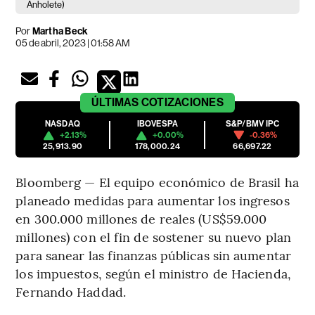
Anholete)
Por
Martha Beck
05 de abril, 2023 | 01:58 AM
ÚLTIMAS
COTIZACIONES
NASDAQ
IBOVESPA
S&P/BMV IPC
+2.13%
+0.00%
-0.36%
25,913.90
178,000.24
66,697.22
Bloomberg — El equipo económico de Brasil ha
planeado medidas para aumentar los ingresos
en 300.000 millones de reales (US$59.000
millones) con el fin de sostener su nuevo plan
para sanear las finanzas públicas sin aumentar
los impuestos, según el ministro de Hacienda,
Fernando Haddad.