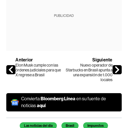
PUBLICIDAD
Anterior
Siguiente
Elon Musk cumple con las
Nuevo operador de
órdenes judiciales para que
Starbucks en Brasil apunta a
X regrese a Brasil
una expansión de 1.000
locales
Convierta
Bloomberg Línea
en su fuente de
noticias
aquí
Temas de este artículo
Las noticias del día
Brasil
Impuestos