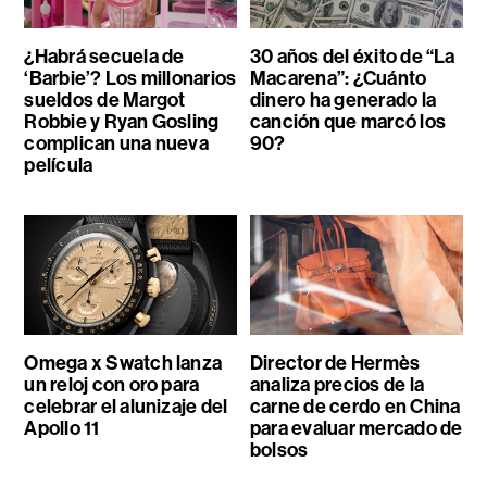
¿Habrá secuela de
30 años del éxito de “La
‘Barbie’? Los millonarios
Macarena”: ¿Cuánto
sueldos de Margot
dinero ha generado la
Robbie y Ryan Gosling
canción que marcó los
complican una nueva
90?
película
Omega x Swatch lanza
Director de Hermès
un reloj con oro para
analiza precios de la
celebrar el alunizaje del
carne de cerdo en China
Apollo 11
para evaluar mercado de
bolsos