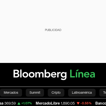
PUBLICIDAD
Mercados
Summit
Cripto
Latinoamérica
T
MercadoLibre
1,890.05
Banco de Bogota
38,
.07%
-0.55%
Green
Economía
Estilo de vida
Mundo
Videos