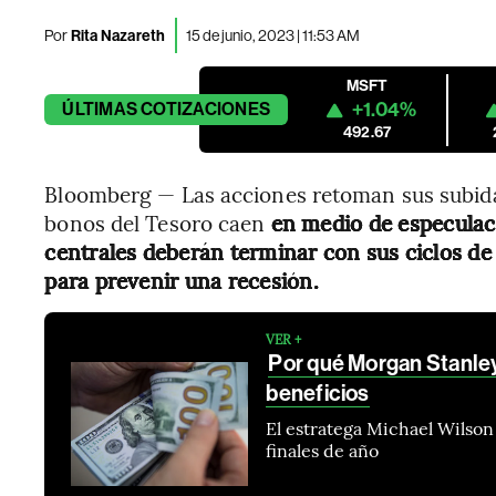
Por
Rita Nazareth
15 de junio, 2023 | 11:53 AM
MSFT
+1.04%
ÚLTIMAS
COTIZACIONES
492.67
Bloomberg — Las acciones retoman sus subidas
bonos del Tesoro caen
en medio de especulac
centrales deberán terminar con sus ciclos d
para prevenir una recesión.
VER +
Por qué Morgan Stanley
beneficios
El estratega Michael Wilso
finales de año