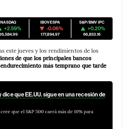
NASDAQ
IBOVESPA
S&P/BMV IPC
+2.59%
-0.06%
+0.20%
26,584.99
177,894.97
66,833.16
 este jueves y los rendimientos de los
iones de que los principales bancos
e endurecimiento más temprano que tarde
 dice que EE.UU. sigue en una recesión de
n cree que el S&P 500 caerá más de 10% para