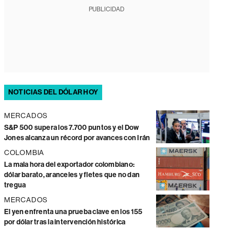
PUBLICIDAD
NOTICIAS DEL DÓLAR HOY
MERCADOS
S&P 500 supera los 7.700 puntos y el Dow
Jones alcanza un récord por avances con Irán
COLOMBIA
La mala hora del exportador colombiano:
dólar barato, aranceles y fletes que no dan
tregua
MERCADOS
El yen enfrenta una prueba clave en los 155
por dólar tras la intervención histórica