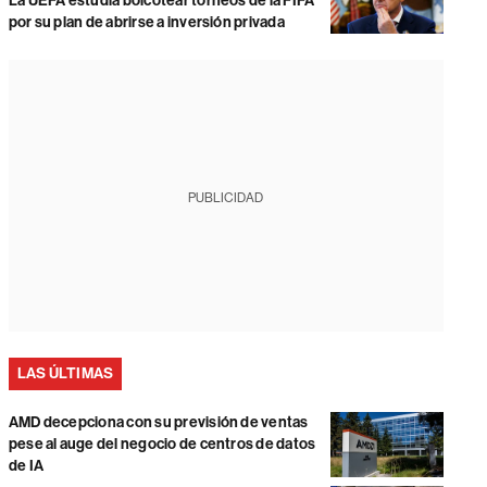
La UEFA estudia boicotear torneos de la FIFA
por su plan de abrirse a inversión privada
PUBLICIDAD
LAS ÚLTIMAS
AMD decepciona con su previsión de ventas
pese al auge del negocio de centros de datos
de IA