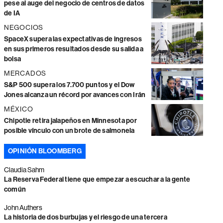
pese al auge del negocio de centros de datos
de IA
NEGOCIOS
SpaceX supera las expectativas de ingresos
en sus primeros resultados desde su salida a
bolsa
MERCADOS
S&P 500 supera los 7.700 puntos y el Dow
Jones alcanza un récord por avances con Irán
MÉXICO
Chipotle retira jalapeños en Minnesota por
posible vínculo con un brote de salmonela
OPINIÓN BLOOMBERG
Claudia Sahm
La Reserva Federal tiene que empezar a escuchar a la gente
común
John Authers
La historia de dos burbujas y el riesgo de una tercera