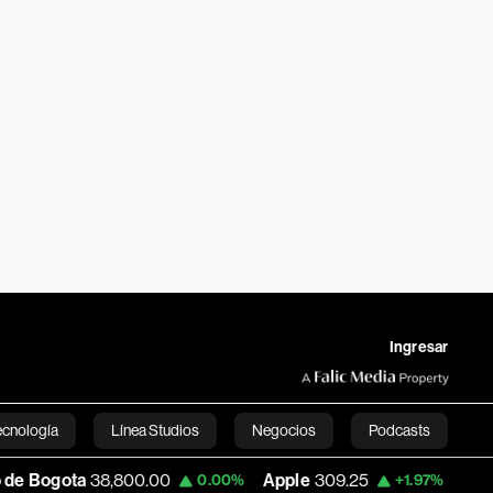
Ingresar
ecnología
Línea Studios
Negocios
Podcasts
800.00
Apple
309.25
USD COP
3,195.99
0.00%
+1.97%
English