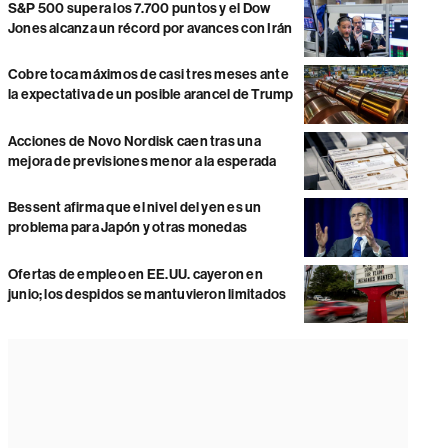
S&P 500 supera los 7.700 puntos y el Dow
Jones alcanza un récord por avances con Irán
Cobre toca máximos de casi tres meses ante
la expectativa de un posible arancel de Trump
Acciones de Novo Nordisk caen tras una
mejora de previsiones menor a la esperada
Bessent afirma que el nivel del yen es un
problema para Japón y otras monedas
Ofertas de empleo en EE.UU. cayeron en
junio; los despidos se mantuvieron limitados