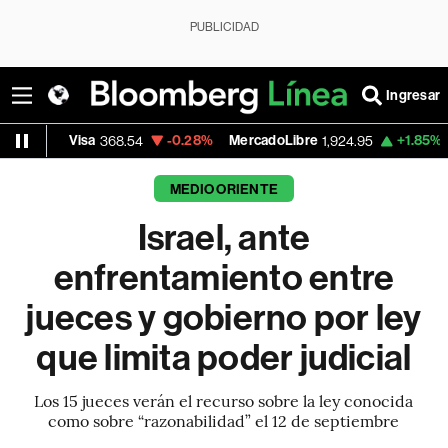
PUBLICIDAD
Ingresar
isa
-0.28%
MercadoLibre
+1.85%
Banco de 
368.54
1,924.95
MEDIO ORIENTE
Israel, ante
enfrentamiento entre
jueces y gobierno por ley
que limita poder judicial
Los 15 jueces verán el recurso sobre la ley conocida
como sobre “razonabilidad” el 12 de septiembre