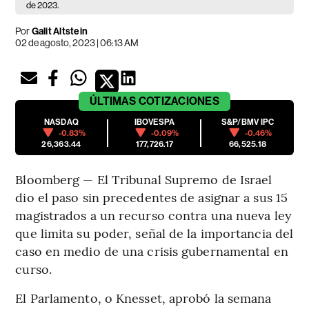
de 2023.
Por
Galit Altstein
02 de agosto, 2023 | 06:13 AM
ÚLTIMAS
COTIZACIONES
NASDAQ
IBOVESPA
S&P/BMV IPC
-0.83%
-0.09%
-0.46%
26,363.44
177,726.17
66,525.18
Bloomberg — El Tribunal Supremo de Israel
dio el paso sin precedentes de asignar a sus 15
magistrados a un recurso contra una nueva ley
que limita su poder, señal de la importancia del
caso en medio de una crisis gubernamental en
curso.
El Parlamento, o Knesset, aprobó la semana