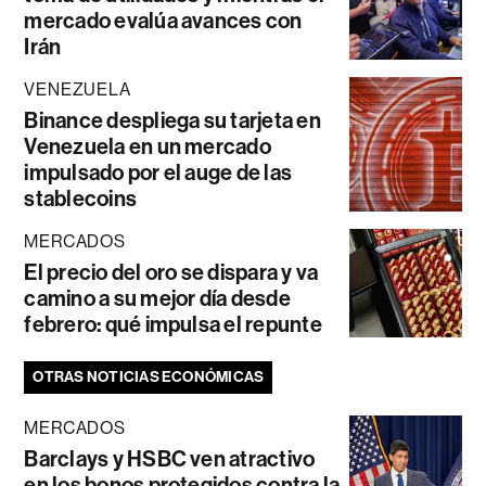
mercado evalúa avances con
Irán
VENEZUELA
Binance despliega su tarjeta en
Venezuela en un mercado
impulsado por el auge de las
stablecoins
MERCADOS
El precio del oro se dispara y va
camino a su mejor día desde
febrero: qué impulsa el repunte
OTRAS NOTICIAS ECONÓMICAS
MERCADOS
Barclays y HSBC ven atractivo
en los bonos protegidos contra la