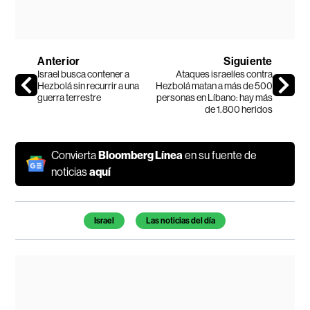
Anterior
Siguiente
Israel busca contener a
Ataques israelíes contra
Hezbolá sin recurrir a una
Hezbolá matan a más de 500
guerra terrestre
personas en Líbano: hay más
de 1.800 heridos
Convierta
Bloomberg Línea
en su fuente de
noticias
aquí
Temas de este artículo
Israel
Las noticias del día