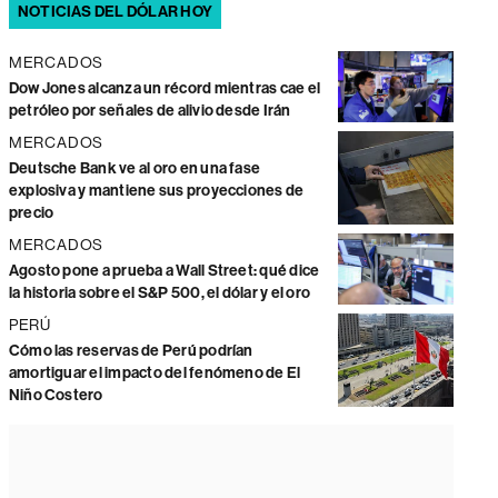
NOTICIAS DEL DÓLAR HOY
MERCADOS
Dow Jones alcanza un récord mientras cae el
petróleo por señales de alivio desde Irán
MERCADOS
Deutsche Bank ve al oro en una fase
explosiva y mantiene sus proyecciones de
precio
MERCADOS
Agosto pone a prueba a Wall Street: qué dice
la historia sobre el S&P 500, el dólar y el oro
PERÚ
Cómo las reservas de Perú podrían
amortiguar el impacto del fenómeno de El
Niño Costero