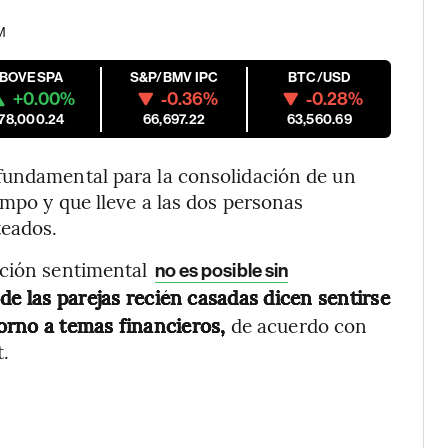
M
IBOVESPA
S&P/BMV IPC
BTC/USD
+0.00%
-0.36%
-0.28%
178,000.24
66,697.22
63,560.69
fundamental para la consolidación de un
empo y que lleve a las dos personas
teados.
ación sentimental
no es posible sin
e las parejas recién casadas dicen sentirse
orno a temas financieros,
de acuerdo con
.