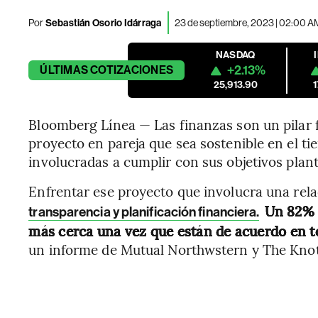
Por
Sebastián Osorio Idárraga
23 de septiembre, 2023 | 02:00 A
NASDAQ
+2.13%
ÚLTIMAS
COTIZACIONES
25,913.90
Bloomberg Línea — Las finanzas son un pilar 
proyecto en pareja que sea sostenible en el ti
involucradas a cumplir con sus objetivos plan
Enfrentar ese proyecto que involucra una rel
Un 82% d
transparencia y planificación financiera.
más cerca una vez que están de acuerdo en t
un informe de Mutual Northwstern y The Knot