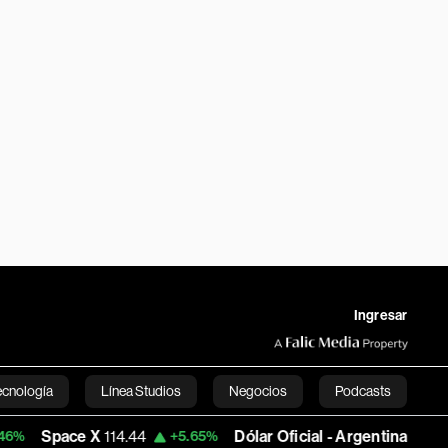
Ingresar
ecnología
Línea Studios
Negocios
Podcasts
e X
114.44
Dólar Oficial - Argentina
1,493.7705
+5.65%
+
English