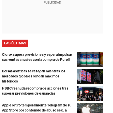
PUBLICIDAD
LAS ÚLTIMAS
Clorox supera previsiones y espera impulsar
sus ventas anuales con la compra de Purell
Bolsas asiáticas se rezagan mientras los
mercados globales rondan máximos
históricos
HSBC reanuda recompra de acciones tras
superar previsiones de ganancias
Apple retiró temporalmente Telegram de su
App Store por contenido de abuso sexual