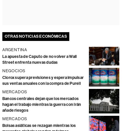
OTRAS NOTICIAS ECONÓMICAS
ARGENTINA
La apuesta de Caputo de no volver a Wall
Street enfrenta nuevas dudas
NEGOCIOS
Clorox supera previsiones y espera impulsar
sus ventas anuales con la compra de Purell
MERCADOS
Bancos centrales dejan que los mercados
hagan el trabajo mientras la guerra con Irán
añade riesgos
MERCADOS
Bolsas asiáticas se rezagan mientras los