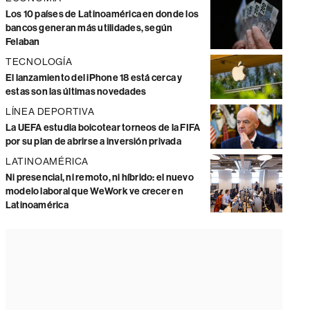
Los 10 países de Latinoamérica en donde los
bancos generan más utilidades, según
Felaban
TECNOLOGÍA
El lanzamiento del iPhone 18 está cerca y
estas son las últimas novedades
LÍNEA DEPORTIVA
La UEFA estudia boicotear torneos de la FIFA
por su plan de abrirse a inversión privada
LATINOAMÉRICA
Ni presencial, ni remoto, ni híbrido: el nuevo
modelo laboral que WeWork ve crecer en
Latinoamérica