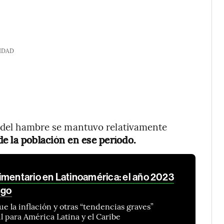
IDAD
a del hambre se mantuvo relativamente
de la población en ese período.
imentario en Latinoamérica: el año 2023
sgo
e la inflación y otras “tendencias graves”
 para América Latina y el Caribe