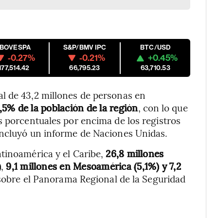
IBOVESPA
S&P/BMV IPC
BTC/USD
-0.27%
-0.21%
+0.45%
177,514.42
66,795.23
63,710.53
l de 43,2 millones de personas en
6,5% de la población de la región
, con lo que
s porcentuales por encima de los registros
oncluyó un informe de Naciones Unidas.
tinoamérica y el Caribe,
26,8 millones
)
,
9,1 millones en Mesoamérica (5,1%) y 7,2
e sobre el Panorama Regional de la Seguridad