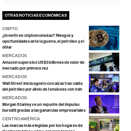
OTRAS NOTICIAS ECONÓMICAS
CRIPTO
¿Invertir en criptomonedas? Riesgos y
oportunidades ante la guerra, el petróleo y el
dólar
MERCADOS
Amazon supera los US$3 billones de valor de
mercado por primera vez
MERCADOS
Wall Street inicia agosto con alzas tras caída
del petróleo por alivio de tensiones con Irán
MERCADOS
Morgan Stanley ve un repunte del impulso
bursátil gracias a las ganancias empresariales
CENTROAMÉRICA
Las marcas más elegidas por los hogares de