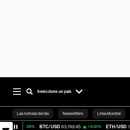
Seleccione un país
Las noticias del día
Newsletters
Línea Mundial
BTC/USD
63,749.45
ETH/USD
1,866.893
+0.39%
+0.51%
Bloomberg 