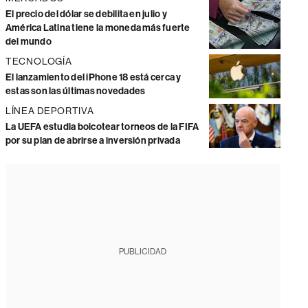
El precio del dólar se debilita en julio y
América Latina tiene la moneda más fuerte
del mundo
TECNOLOGÍA
El lanzamiento del iPhone 18 está cerca y
estas son las últimas novedades
LÍNEA DEPORTIVA
La UEFA estudia boicotear torneos de la FIFA
por su plan de abrirse a inversión privada
PUBLICIDAD