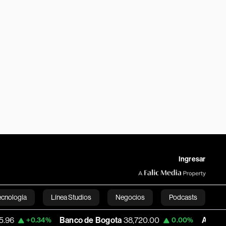
Ingresar
ecnología
Línea Studios
Negocios
Podcasts
Banco de Bogota
38,720.00
Apple
305.61
.34%
0.00%
English