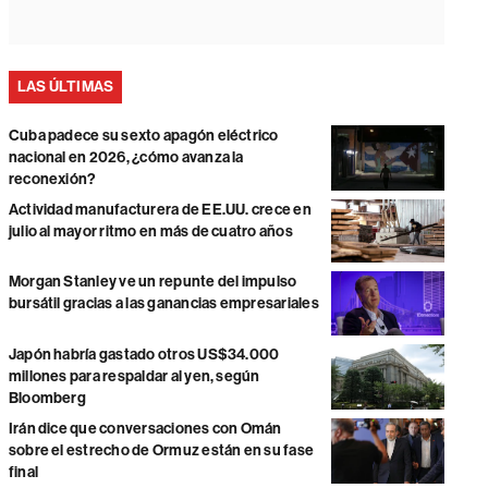
LAS ÚLTIMAS
Cuba padece su sexto apagón eléctrico
nacional en 2026, ¿cómo avanza la
reconexión?
Actividad manufacturera de EE.UU. crece en
julio al mayor ritmo en más de cuatro años
Morgan Stanley ve un repunte del impulso
bursátil gracias a las ganancias empresariales
Japón habría gastado otros US$34.000
millones para respaldar al yen, según
Bloomberg
Irán dice que conversaciones con Omán
sobre el estrecho de Ormuz están en su fase
final