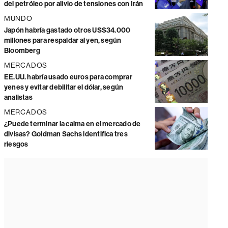
del petróleo por alivio de tensiones con Irán
MUNDO
Japón habría gastado otros US$34.000
millones para respaldar al yen, según
Bloomberg
MERCADOS
EE.UU. habría usado euros para comprar
yenes y evitar debilitar el dólar, según
analistas
MERCADOS
¿Puede terminar la calma en el mercado de
divisas? Goldman Sachs identifica tres
riesgos