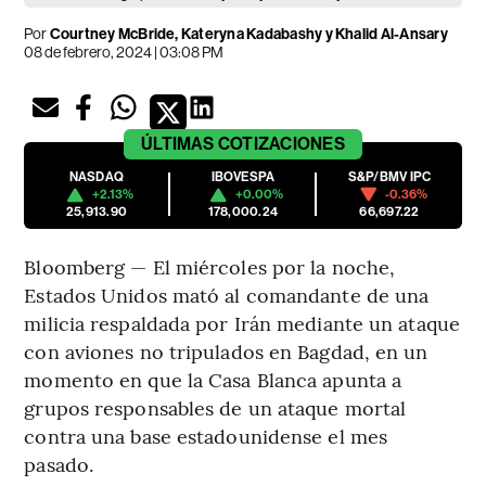
Por
Courtney McBride, Kateryna Kadabashy y Khalid Al-Ansary
08 de febrero, 2024 | 03:08 PM
ÚLTIMAS
COTIZACIONES
NASDAQ
IBOVESPA
S&P/BMV IPC
+2.13%
+0.00%
-0.36%
25,913.90
178,000.24
66,697.22
Bloomberg — El miércoles por la noche,
Estados Unidos mató al comandante de una
milicia respaldada por Irán mediante un ataque
con aviones no tripulados en Bagdad, en un
momento en que la Casa Blanca apunta a
grupos responsables de un ataque mortal
contra una base estadounidense el mes
pasado.