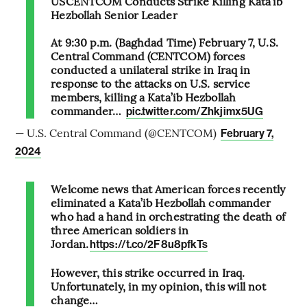
USCENTCOM Conducts Strike Killing Kata’ib
Hezbollah Senior Leader
At 9:30 p.m. (Baghdad Time) February 7, U.S.
Central Command (CENTCOM) forces
conducted a unilateral strike in Iraq in
response to the attacks on U.S. service
members, killing a Kata’ib Hezbollah
commander…
pic.twitter.com/Zhkjimx5UG
— U.S. Central Command (@CENTCOM)
February 7,
2024
Welcome news that American forces recently
eliminated a Kata’ib Hezbollah commander
who had a hand in orchestrating the death of
three American soldiers in
Jordan.
https://t.co/2F8u8pfkTs
However, this strike occurred in Iraq.
Unfortunately, in my opinion, this will not
change…