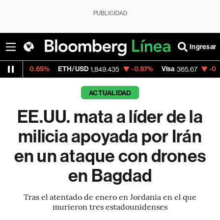
PUBLICIDAD
Ingresar
ETH/USD
-0.97%
Visa
-0.13%
MercadoLi
1,849.435
365.67
ACTUALIDAD
EE.UU. mata a líder de la
milicia apoyada por Irán
en un ataque con drones
en Bagdad
Tras el atentado de enero en Jordania en el que
murieron tres estadounidenses