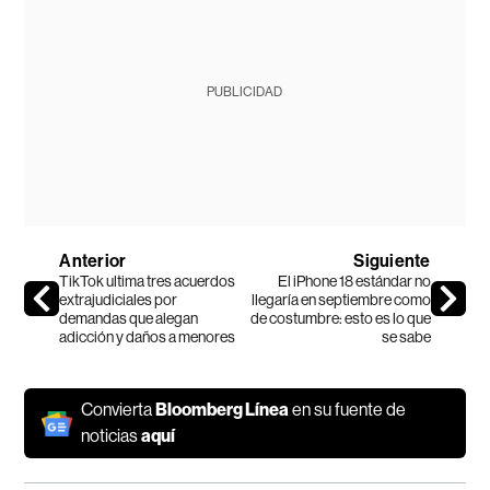
PUBLICIDAD
Anterior
Siguiente
TikTok ultima tres acuerdos
El iPhone 18 estándar no
extrajudiciales por
llegaría en septiembre como
demandas que alegan
de costumbre: esto es lo que
adicción y daños a menores
se sabe
Convierta
Bloomberg Línea
en su fuente de
noticias
aquí