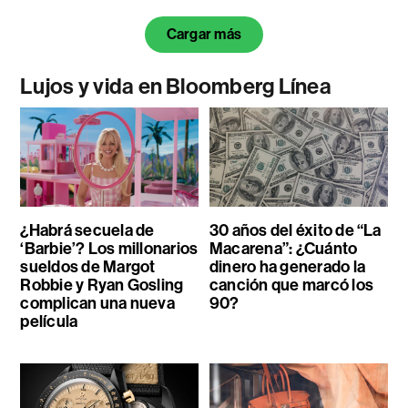
Cargar más
Lujos y vida en Bloomberg Línea
¿Habrá secuela de
30 años del éxito de “La
‘Barbie’? Los millonarios
Macarena”: ¿Cuánto
sueldos de Margot
dinero ha generado la
Robbie y Ryan Gosling
canción que marcó los
complican una nueva
90?
película