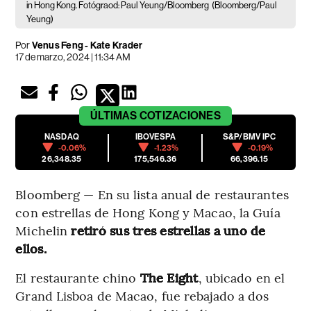
in Hong Kong. Fotógraod: Paul Yeung/Bloomberg
(Bloomberg/Paul
Yeung)
Por
Venus Feng - Kate Krader
17 de marzo, 2024 | 11:34 AM
ÚLTIMAS
COTIZACIONES
NASDAQ
IBOVESPA
S&P/BMV IPC
-0.06%
-1.23%
-0.19%
26,348.35
175,546.36
66,396.15
Bloomberg — En su lista anual de restaurantes
con estrellas de Hong Kong y Macao, la Guía
Michelin
retiró sus tres estrellas a uno de
ellos.
El restaurante chino
The Eight
, ubicado en el
Grand Lisboa de Macao, fue rebajado a dos