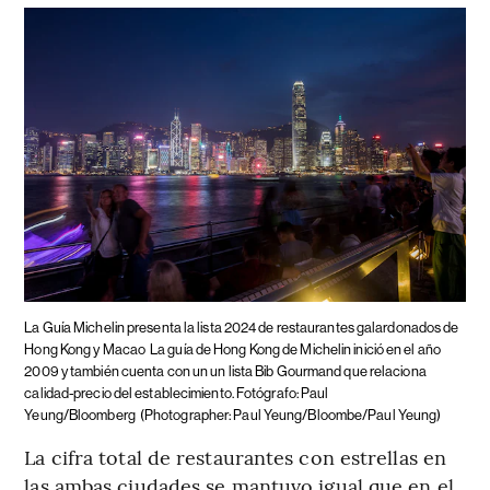
La Guía Michelin presenta la lista 2024 de restaurantes galardonados de
Hong Kong y Macao
La guía de Hong Kong de Michelin inició en el año
2009 y también cuenta con un un lista Bib Gourmand que relaciona
calidad-precio del establecimiento. Fotógrafo: Paul
Yeung/Bloomberg
(Photographer: Paul Yeung/Bloombe/Paul Yeung)
La cifra total de restaurantes con estrellas en
las ambas ciudades se mantuvo igual que en el