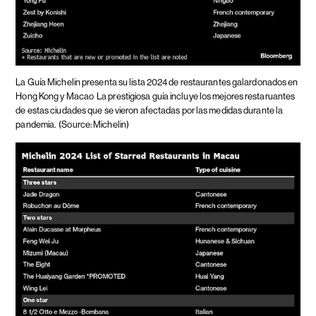
La Guía Michelin presenta su lista 2024 de restaurantes galardonados en
Hong Kong y Macao
La prestigiosa guía incluye los mejores restaruantes
de estas ciudades que se vieron afectadas por las medidas durante la
pandemia.
(Source: Michelin)