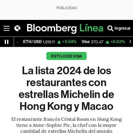
PUBLICIDAD
Ingresar
H/USD
+0.54%
Visa
+0.52%
MercadoLibre
1,916.11
370.47
1,
ESTILO DE VIDA
La lista 2024 de los
restaurantes con
estrellas Michelin de
Hong Kong y Macao
El restaurante francés Cristal Room en Hong Kong
tiene a Anne-Sophie Pic, la chef con la mayor
cantidad de estrellas Michelin del mundo