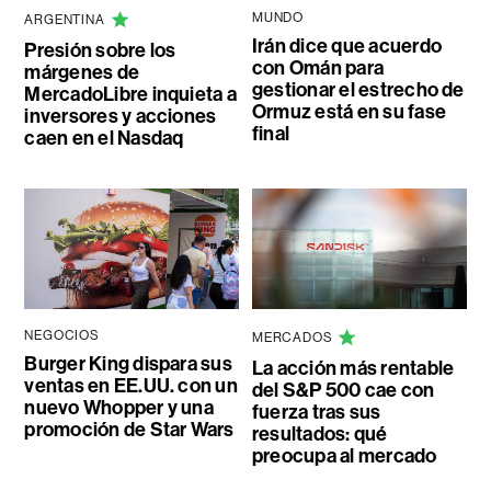
MUNDO
ARGENTINA
Irán dice que acuerdo
Presión sobre los
con Omán para
márgenes de
gestionar el estrecho de
MercadoLibre inquieta a
Ormuz está en su fase
inversores y acciones
final
caen en el Nasdaq
NEGOCIOS
MERCADOS
Burger King dispara sus
La acción más rentable
ventas en EE.UU. con un
del S&P 500 cae con
nuevo Whopper y una
fuerza tras sus
promoción de Star Wars
resultados: qué
preocupa al mercado