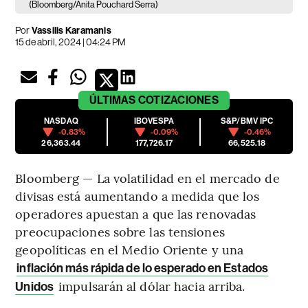
(Bloomberg/Anita Pouchard Serra)
Por
Vassilis Karamanis
15 de abril, 2024 | 04:24 PM
ÚLTIMAS
COTIZACIONES
NASDAQ
IBOVESPA
S&P/BMV IPC
-0.83%
-0.09%
-0.46%
26,363.44
177,726.17
66,525.18
Bloomberg — La volatilidad en el mercado de
divisas está aumentando a medida que los
operadores apuestan a que las renovadas
preocupaciones sobre las tensiones
geopolíticas en el Medio Oriente y una
inflación más rápida de lo esperado en Estados
impulsarán al dólar hacia arriba.
Unidos