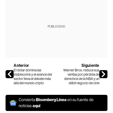
PUBLICIDAD
Anterior
Siguiente
El dólar domina las
Warner Bros. reduce sus
stablecoins y el avance del
ventas por pérdida de
sector lleva el debate más
derechos de la NBA y un
allá del mundo cripto
débil negocio de cine
Convierta
Bloomberg Línea
en su fuente de
noticias
aquí