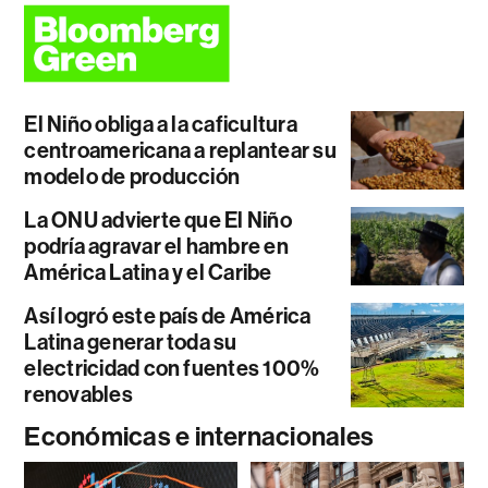
El Niño obliga a la caficultura
centroamericana a replantear su
modelo de producción
La ONU advierte que El Niño
podría agravar el hambre en
América Latina y el Caribe
Así logró este país de América
Latina generar toda su
electricidad con fuentes 100%
renovables
Económicas e internacionales