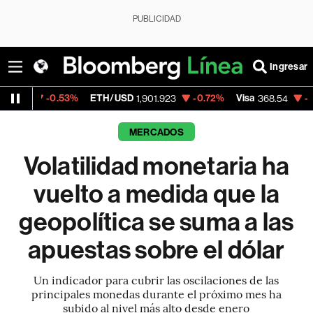
PUBLICIDAD
Ingresar
0.53%
ETH/USD
-0.72%
Visa
-0.28%
Merc
1,901.923
368.54
MERCADOS
Volatilidad monetaria ha
vuelto a medida que la
geopolítica se suma a las
apuestas sobre el dólar
Un indicador para cubrir las oscilaciones de las
principales monedas durante el próximo mes ha
subido al nivel más alto desde enero