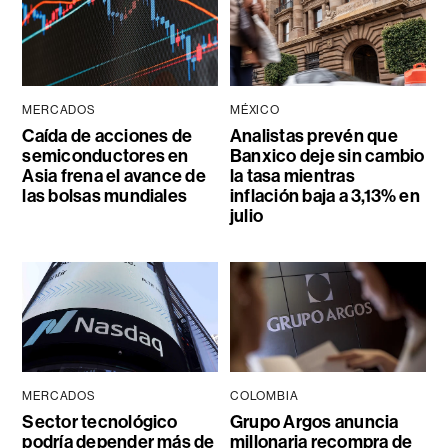
MERCADOS
MÉXICO
Caída de acciones de
Analistas prevén que
semiconductores en
Banxico deje sin cambio
Asia frena el avance de
la tasa mientras
las bolsas mundiales
inflación baja a 3,13% en
julio
MERCADOS
COLOMBIA
Sector tecnológico
Grupo Argos anuncia
podría depender más de
millonaria recompra de