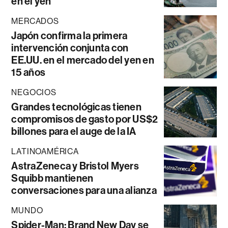
en el yen
MERCADOS
Japón confirma la primera
intervención conjunta con
EE.UU. en el mercado del yen en
15 años
NEGOCIOS
Grandes tecnológicas tienen
compromisos de gasto por US$2
billones para el auge de la IA
LATINOAMÉRICA
AstraZeneca y Bristol Myers
Squibb mantienen
conversaciones para una alianza
MUNDO
Spider-Man: Brand New Day se