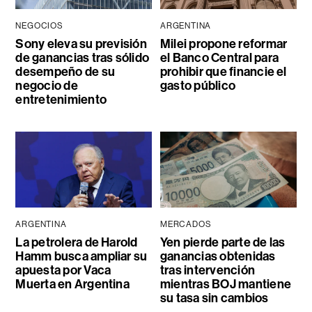
NEGOCIOS
ARGENTINA
Sony eleva su previsión
Milei propone reformar
de ganancias tras sólido
el Banco Central para
desempeño de su
prohibir que financie el
negocio de
gasto público
entretenimiento
ARGENTINA
MERCADOS
La petrolera de Harold
Yen pierde parte de las
Hamm busca ampliar su
ganancias obtenidas
apuesta por Vaca
tras intervención
Muerta en Argentina
mientras BOJ mantiene
su tasa sin cambios