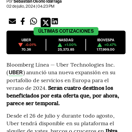
Por
Sebastián Osorio Idárraga
02 de julio, 2024 | 04:23 PM
ÚLTIMAS
COTIZACIONES
UBER
NASDAQ
IBOVESPA
-0.01%
+1.00%
+0.47%
70.36
25,373.85
177,999.00
Bloomberg Línea — Uber Technologies Inc.
(
) anunció una nueva expansión en su
UBER
portafolio de servicios en Europa para el
verano de 2024.
Serán cuatro destinos los
beneficiados por esta oferta que, por ahora,
parece ser temporal.
Desde el 26 de julio y durante todo agosto,
Uber tendrá disponible en su plataforma el
alquiler de yates, barcos o cruceros en
Ibiza