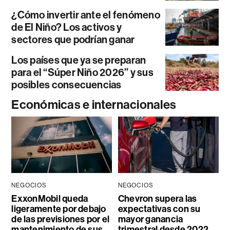
¿Cómo invertir ante el fenómeno
de El Niño? Los activos y
sectores que podrían ganar
Los países que ya se preparan
para el “Súper Niño 2026” y sus
posibles consecuencias
Económicas e internacionales
NEGOCIOS
NEGOCIOS
ExxonMobil queda
Chevron supera las
ligeramente por debajo
expectativas con su
de las previsiones por el
mayor ganancia
mantenimiento de sus
trimestral desde 2022