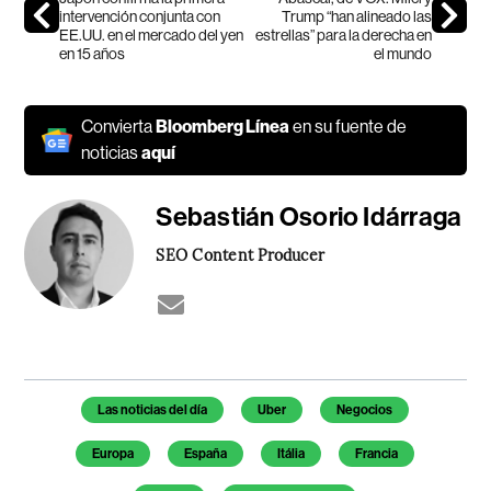
intervención conjunta con
Trump “han alineado las
EE.UU. en el mercado del yen
estrellas” para la derecha en
en 15 años
el mundo
Convierta
Bloomberg Línea
en su fuente de
noticias
aquí
Sebastián Osorio Idárraga
SEO Content Producer
Temas de este artículo
Las noticias del día
Uber
Negocios
Europa
España
Itália
Francia