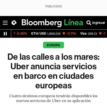
PUBLICIDAD
Ingresar
.40%
ETH/USD
-0.71%
Visa
-0.04%
Merca
1,868.618
366.13
EUROPA
De las calles a los mares:
Uber anuncia servicios
en barco en ciudades
europeas
Cuatro destinos europeos tendrán disponibles los
nuevos servicios de Uber en su aplicación