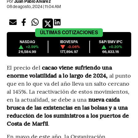
Por
Juan Pablo Álvarez
08 de agosto, 2024 | 11:04 AM
ÚLTIMAS
COTIZACIONES
NASDAQ
IBOVESPA
S&P/BMV IPC
+2.59%
-0.06%
+0.20%
26,584.99
177,894.97
66,833.16
El precio del
cacao viene sufriendo una
enorme volatilidad a lo largo de 2024,
al punto
que en lo que va del año lleva un salto cercano
al 145%. La reactivación de estos movimientos,
en la actualidad, se debe a una
nueva caída
brusca de las existencias en las bolsas y a una
reducción de los suministros a los puertos de
Costa de Marfil
.
En mayo de este año, la Organización