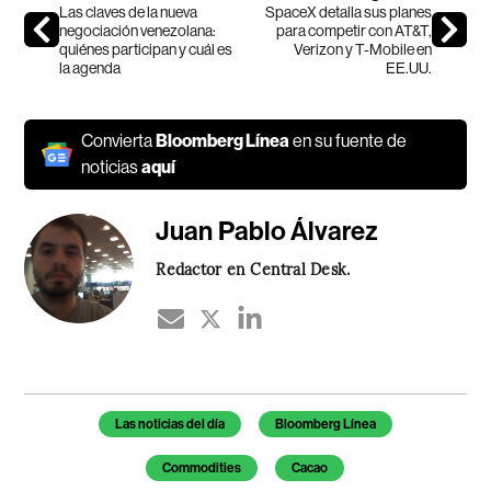
Las claves de la nueva
SpaceX detalla sus planes
negociación venezolana:
para competir con AT&T,
quiénes participan y cuál es
Verizon y T-Mobile en
la agenda
EE.UU.
Convierta
Bloomberg Línea
en su fuente de
noticias
aquí
Juan Pablo Álvarez
Redactor en Central Desk.
Temas de este artículo
Las noticias del día
Bloomberg Línea
Commodities
Cacao