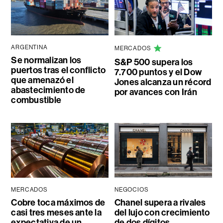
ARGENTINA
MERCADOS
Se normalizan los
S&P 500 supera los
puertos tras el conflicto
7.700 puntos y el Dow
que amenazó el
Jones alcanza un récord
abastecimiento de
por avances con Irán
combustible
MERCADOS
NEGOCIOS
Cobre toca máximos de
Chanel supera a rivales
casi tres meses ante la
del lujo con crecimiento
expectativa de un
de dos dígitos,