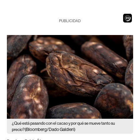
21
PUBLICIDAD
¿Qué está pasando con el cacao y por qué se mueve tanto su
(Bloomberg/Dado Galdieri)
precio?