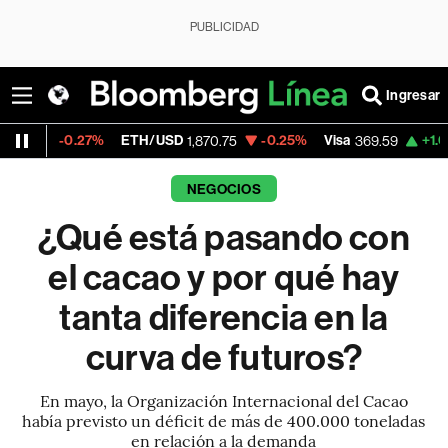
PUBLICIDAD
Ingresar
7%
ETH/USD
-0.25%
Visa
+1.07%
Mercado
1,870.75
369.59
NEGOCIOS
¿Qué está pasando con
el cacao y por qué hay
tanta diferencia en la
curva de futuros?
En mayo, la Organización Internacional del Cacao
había previsto un déficit de más de 400.000 toneladas
en relación a la demanda