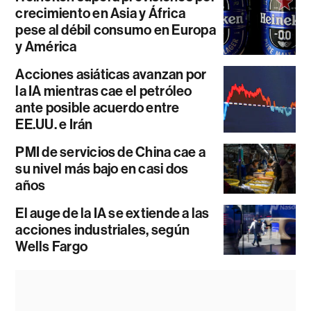
crecimiento en Asia y África
pese al débil consumo en Europa
y América
Acciones asiáticas avanzan por
la IA mientras cae el petróleo
ante posible acuerdo entre
EE.UU. e Irán
PMI de servicios de China cae a
su nivel más bajo en casi dos
años
El auge de la IA se extiende a las
acciones industriales, según
Wells Fargo