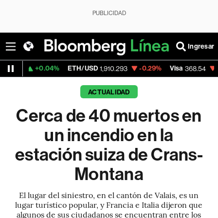
PUBLICIDAD
Ingresar
0.04%
ETH/USD
-0.29%
Visa
-0.28%
Me
1,910.293
368.54
ACTUALIDAD
Cerca de 40 muertos en
un incendio en la
estación suiza de Crans-
Montana
El lugar del siniestro, en el cantón de Valais, es un
lugar turístico popular, y Francia e Italia dijeron que
algunos de sus ciudadanos se encuentran entre los