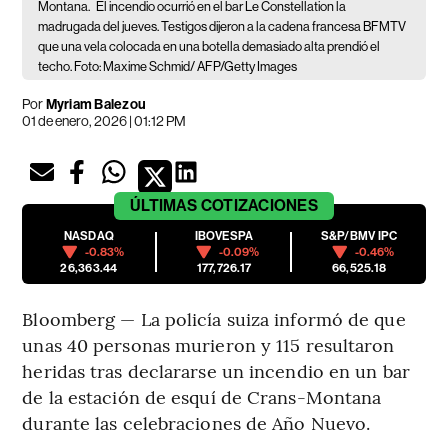
Montana.
El incendio ocurrió en el bar Le Constellation la
madrugada del jueves. Testigos dijeron a la cadena francesa BFMTV
que una vela colocada en una botella demasiado alta prendió el
techo. Foto: Maxime Schmid/ AFP/Getty Images
Por
Myriam Balezou
01 de enero, 2026 | 01:12 PM
ÚLTIMAS
COTIZACIONES
NASDAQ
IBOVESPA
S&P/BMV IPC
-0.83%
-0.09%
-0.46%
26,363.44
177,726.17
66,525.18
Bloomberg — La policía suiza informó de que
unas 40 personas murieron y 115 resultaron
heridas tras declararse un incendio en un bar
de la estación de esquí de Crans-Montana
durante las celebraciones de Año Nuevo.