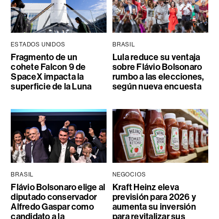
ESTADOS UNIDOS
BRASIL
Fragmento de un
Lula reduce su ventaja
cohete Falcon 9 de
sobre Flávio Bolsonaro
SpaceX impacta la
rumbo a las elecciones,
superficie de la Luna
según nueva encuesta
BRASIL
NEGOCIOS
Flávio Bolsonaro elige al
Kraft Heinz eleva
diputado conservador
previsión para 2026 y
Alfredo Gaspar como
aumenta su inversión
candidato a la
para revitalizar sus