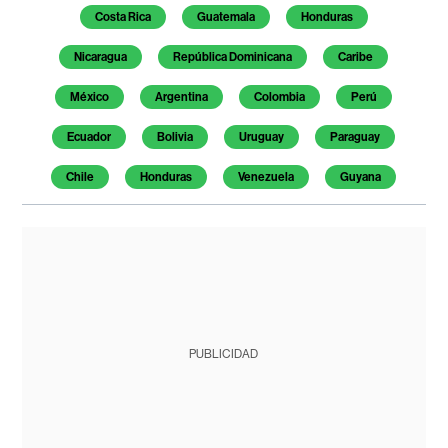
Costa Rica
Guatemala
Honduras
Nicaragua
República Dominicana
Caribe
México
Argentina
Colombia
Perú
Ecuador
Bolivia
Uruguay
Paraguay
Chile
Honduras
Venezuela
Guyana
PUBLICIDAD