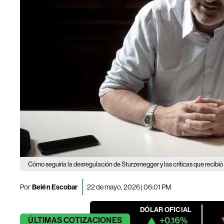
Cómo seguiría la desregulación de Sturzenegger y las críticas que recib
Por
Belén Escobar
22 de mayo, 2026 | 06:01 PM
DÓLAR OFICIAL
+0.16%
ÚLTIMAS
COTIZACIONES