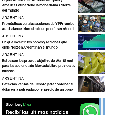
El precio del dólar se debilita en julio y
América Latina tiene la moneda más fuerte
del mundo
ARGENTINA
Pronósticos para las acciones de YPF: rumbo
a un balance trimestral que podría ser récord
ARGENTINA
En qué invertir: los bonos y acciones que
elige Neix en Argentina y el mundo
ARGENTINA
Estos son los precios objetivo de Wall Street
para las acciones de MercadoLibre previo a su
balance
ARGENTINA
Detectan ventas del Tesoro para contener al
dólar en la pulseada por el precio de un bono