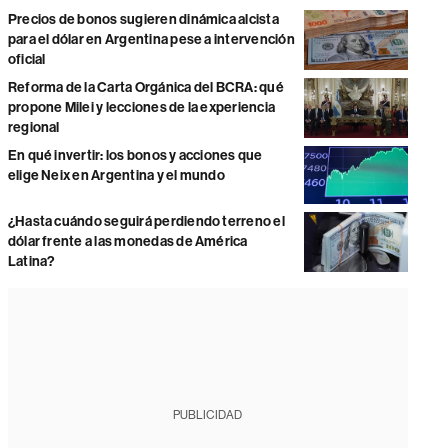
Precios de bonos sugieren dinámica alcista
para el dólar en Argentina pese a intervención
oficial
Reforma de la Carta Orgánica del BCRA: qué
propone Milei y lecciones de la experiencia
regional
En qué invertir: los bonos y acciones que
elige Neix en Argentina y el mundo
¿Hasta cuándo seguirá perdiendo terreno el
dólar frente a las monedas de América
Latina?
PUBLICIDAD