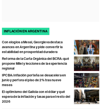
INFLACIÓN EN ARGENTINA
Con elogios a Messi, Georgieva destaca
avances en Argentina y pide convertir la
estabilidad en prosperidad duradera
Reforma de la Carta Orgánica del BCRA: qué
propone Milei y lecciones de la experiencia
regional
IPCBA: inflación porteña se desacelera en
junio y perfora el piso de 2% tras nueve
meses
El optimismo del Galicia con el dólar y qué
espera de la inflación y tasas para el resto del
2026