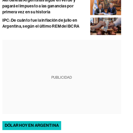
Aerolíneas Argentinas sigue en verde y
pagará el impuesto a las ganancias por
primera vez en su historia
IPC: De cuánto fue la inflación de julio en
Argentina, según el último REM del BCRA
PUBLICIDAD
DÓLAR HOY EN ARGENTINA