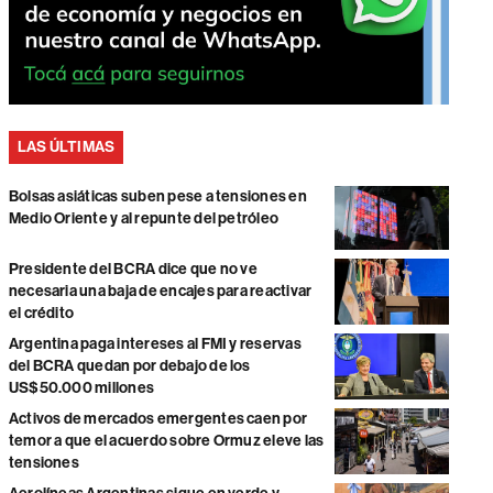
LAS ÚLTIMAS
Bolsas asiáticas suben pese a tensiones en
Medio Oriente y al repunte del petróleo
Presidente del BCRA dice que no ve
necesaria una baja de encajes para reactivar
el crédito
Argentina paga intereses al FMI y reservas
del BCRA quedan por debajo de los
US$50.000 millones
Activos de mercados emergentes caen por
temor a que el acuerdo sobre Ormuz eleve las
tensiones