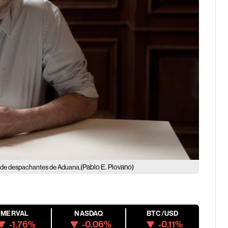
(Pablo E. Piovano)
ió de despachantes de Aduana.
MERVAL
NASDAQ
BTC/USD
-1.76%
-0.06%
-0.11%