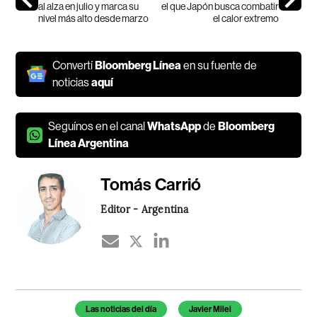
al alza en julio y marca su
el que Japón busca combatir
nivel más alto desde marzo
el calor extremo
Convertí
Bloomberg Línea
en su fuente de
noticias
aquí
Seguínos en el canal
WhatsApp
de
Bloomberg
Línea Argentina
Tomás Carrió
Editor - Argentina
Temas de este artículo
Las noticias del día
Javier Milei