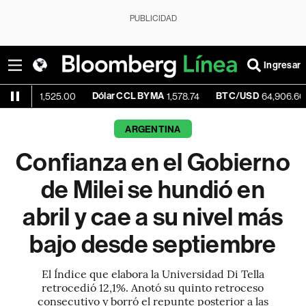
PUBLICIDAD
Ingresar
Dólar CCL BYMA
BTC/USD
-0.20
,525.00
1,578.74
64,906.66
ARGENTINA
Confianza en el Gobierno
de Milei se hundió en
abril y cae a su nivel más
bajo desde septiembre
El Índice que elabora la Universidad Di Tella
retrocedió 12,1%. Anotó su quinto retroceso
consecutivo y borró el repunte posterior a las