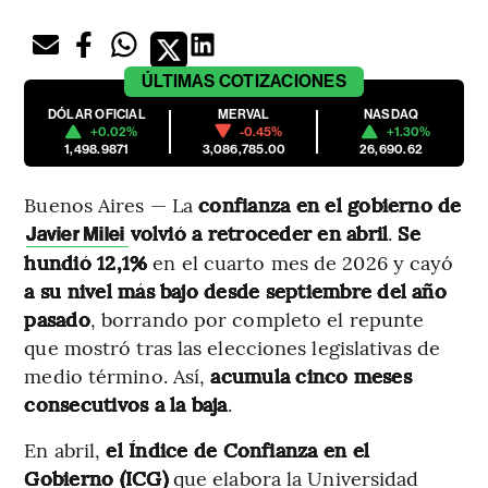
ÚLTIMAS
COTIZACIONES
DÓLAR OFICIAL
MERVAL
NASDAQ
+0.02%
-0.45%
+1.30%
1,498.9871
3,086,785.00
26,690.62
Buenos Aires — La
confianza en el gobierno de
volvió a retroceder en abril
.
Se
Javier Milei
hundió 12,1%
en el cuarto mes de 2026 y cayó
a su nivel más bajo desde septiembre del año
pasado
, borrando por completo el repunte
que mostró tras las elecciones legislativas de
medio término. Así,
acumula cinco meses
consecutivos a la baja
.
En abril,
el Índice de Confianza en el
Gobierno (ICG)
que elabora la Universidad