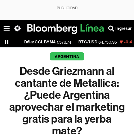
PUBLICIDAD
Ingresar
Dólar CCL BYMA
BTC/USD
-0.44%
ETH/
1,578.74
64,750.95
ARGENTINA
Desde Griezmann al
cantante de Metallica:
¿Puede Argentina
aprovechar el marketing
gratis para la yerba
mate?