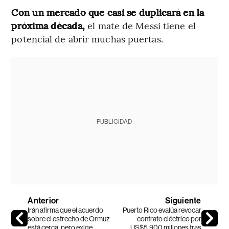
Con un mercado que casi se duplicará en la
próxima década,
el mate de Messi tiene el
potencial de abrir muchas puertas.
PUBLICIDAD
Anterior
Siguiente
Irán afirma que el acuerdo
Puerto Rico evalúa revocar
sobre el estrecho de Ormuz
contrato eléctrico por
está cerca, pero exige
US$5.900 millones tras