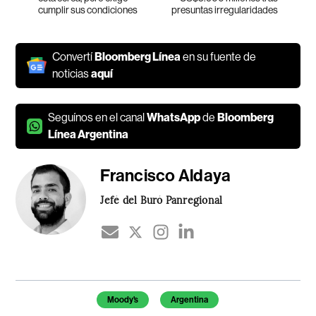
cumplir sus condiciones
presuntas irregularidades
Convertí
Bloomberg Línea
en su fuente de
noticias
aquí
Seguínos en el canal
WhatsApp
de
Bloomberg
Línea Argentina
Francisco Aldaya
Jefé del Buró Panregional
Temas de este artículo
Moody's
Argentina