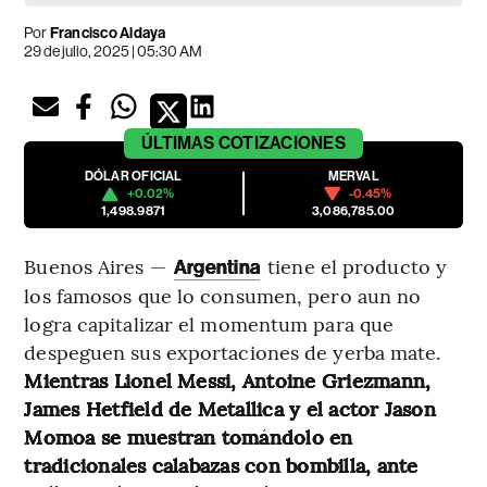
Por
Francisco Aldaya
29 de julio, 2025 | 05:30 AM
ÚLTIMAS
COTIZACIONES
DÓLAR OFICIAL
MERVAL
+0.02%
-0.45%
1,498.9871
3,086,785.00
Buenos Aires —
tiene el producto y
Argentina
los famosos que lo consumen, pero aun no
logra capitalizar el momentum para que
despeguen sus exportaciones de yerba mate.
Mientras Lionel Messi, Antoine Griezmann,
James Hetfield de Metallica y el actor Jason
Momoa se muestran tomándolo en
tradicionales calabazas con bombilla, ante