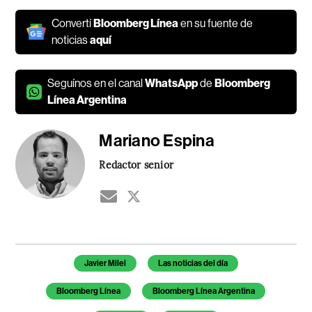
Convertí
Bloomberg Línea
en su fuente de
noticias
aquí
Seguínos en el canal
WhatsApp
de
Bloomberg
Línea Argentina
Mariano Espina
Redactor senior
Temas de este artículo
Javier Milei
Las noticias del día
Bloomberg Línea
Bloomberg Línea Argentina