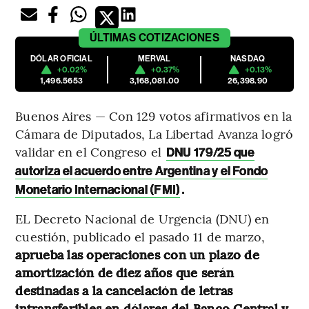
ÚLTIMAS
COTIZACIONES
DÓLAR OFICIAL
MERVAL
NASDAQ
+0.02%
+0.37%
+0.13%
1,496.5653
3,168,081.00
26,398.90
Buenos Aires — Con 129 votos afirmativos en la
Cámara de Diputados, La Libertad Avanza logró
validar en el Congreso el
DNU 179/25 que
autoriza el acuerdo entre Argentina y el Fondo
.
Monetario Internacional (FMI)
EL Decreto Nacional de Urgencia (DNU) en
cuestión, publicado el pasado 11 de marzo,
aprueba las operaciones con un plazo de
amortización de diez años que serán
destinadas a la cancelación de letras
intransferibles en dólares del Banco Central y