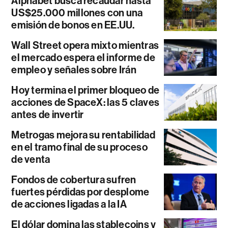
Alphabet busca recaudar hasta
US$25.000 millones con una
emisión de bonos en EE.UU.
Wall Street opera mixto mientras
el mercado espera el informe de
empleo y señales sobre Irán
Hoy termina el primer bloqueo de
acciones de SpaceX: las 5 claves
antes de invertir
Metrogas mejora su rentabilidad
en el tramo final de su proceso
de venta
Fondos de cobertura sufren
fuertes pérdidas por desplome
de acciones ligadas a la IA
El dólar domina las stablecoins y