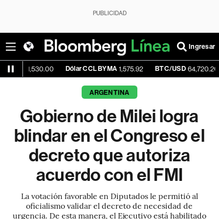
PUBLICIDAD
Ingresar
Dólar CCL BYMA
BTC/USD
-0.10%
,530.00
1,575.92
64,720.26
ARGENTINA
Gobierno de Milei logra
blindar en el Congreso el
decreto que autoriza
acuerdo con el FMI
La votación favorable en Diputados le permitió al
oficialismo validar el decreto de necesidad de
urgencia. De esta manera, el Ejecutivo está habilitado