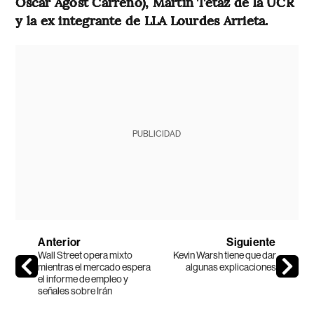
Oscar Agost Carreño), Martín Tetaz de la UCR
y la ex integrante de LLA Lourdes Arrieta.
PUBLICIDAD
Anterior
Siguiente
Wall Street opera mixto
Kevin Warsh tiene que dar
mientras el mercado espera
algunas explicaciones
el informe de empleo y
señales sobre Irán