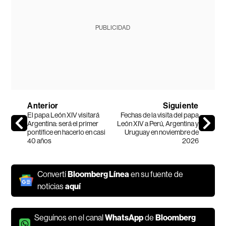
PUBLICIDAD
Anterior
Siguiente
El papa León XIV visitará
Fechas de la visita del papa
Argentina: será el primer
León XIV a Perú, Argentina y
pontífice en hacerlo en casi
Uruguay en noviembre de
40 años
2026
Convertí
Bloomberg Línea
en su fuente de
noticias
aquí
Seguínos en el canal
WhatsApp
de
Bloomberg