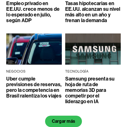
Empleo privado en
Tasas hipotecarias en
EE.UU. crece menos de
EE.UU. alcanzan su nivel
lo esperado en julio,
más alto en un año y
según ADP
frenan la demanda
NEGOCIOS
TECNOLOGÍA
Uber cumple
Samsung presenta su
previsiones de reservas,
hoja de ruta de
pero la competencia en
memorias 3D para
Brasil ralentiza los viajes
competir por el
liderazgo en IA
Cargar más