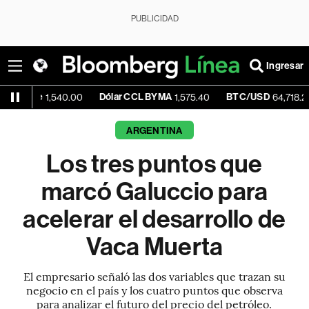
PUBLICIDAD
Ingresar
Dólar CCL BYMA
BTC/USD
+0.6
1,540.00
1,575.40
64,718.29
ARGENTINA
Los tres puntos que
marcó Galuccio para
acelerar el desarrollo de
Vaca Muerta
El empresario señaló las dos variables que trazan su
negocio en el país y los cuatro puntos que observa
para analizar el futuro del precio del petróleo.