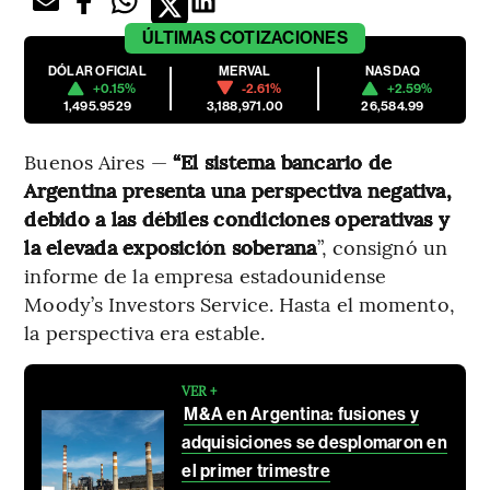
ÚLTIMAS
COTIZACIONES
DÓLAR OFICIAL
MERVAL
NASDAQ
+0.15%
-2.61%
+2.59%
1,495.9529
3,188,971.00
26,584.99
Buenos Aires —
“El sistema bancario de
Argentina presenta una perspectiva negativa,
debido a las débiles condiciones operativas y
la elevada exposición soberana
”, consignó un
informe de la empresa estadounidense
Moody’s Investors Service. Hasta el momento,
la perspectiva era estable.
VER +
M&A en Argentina: fusiones y
adquisiciones se desplomaron en
el primer trimestre