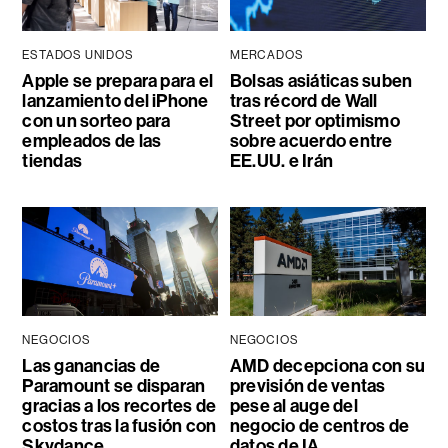
ESTADOS UNIDOS
MERCADOS
Apple se prepara para el
Bolsas asiáticas suben
lanzamiento del iPhone
tras récord de Wall
con un sorteo para
Street por optimismo
empleados de las
sobre acuerdo entre
tiendas
EE.UU. e Irán
NEGOCIOS
NEGOCIOS
Las ganancias de
AMD decepciona con su
Paramount se disparan
previsión de ventas
gracias a los recortes de
pese al auge del
costos tras la fusión con
negocio de centros de
Skydance
datos de IA