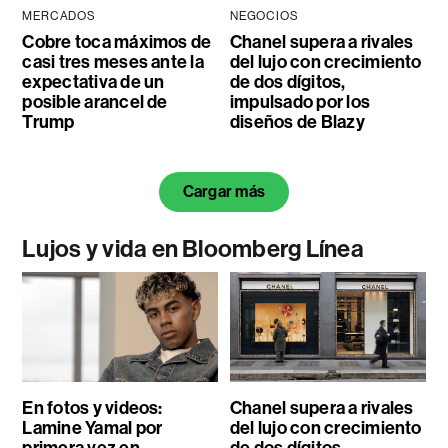
MERCADOS
NEGOCIOS
Cobre toca máximos de
Chanel supera a rivales
casi tres meses ante la
del lujo con crecimiento
expectativa de un
de dos dígitos,
posible arancel de
impulsado por los
Trump
diseños de Blazy
Cargar más
Lujos y vida en Bloomberg Línea
En fotos y videos:
Chanel supera a rivales
Lamine Yamal por
del lujo con crecimiento
primera vez en
de dos dígitos,