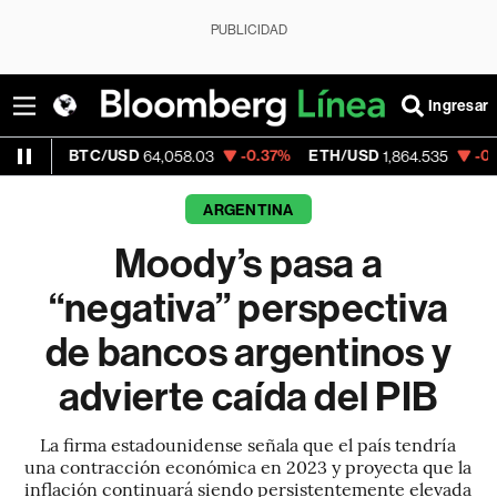
PUBLICIDAD
Ingresar
BTC/USD
-0.37%
ETH/USD
-0.58%
Vis
64,058.03
1,864.535
ARGENTINA
Moody’s pasa a
“negativa” perspectiva
de bancos argentinos y
advierte caída del PIB
La firma estadounidense señala que el país tendría
una contracción económica en 2023 y proyecta que la
inflación continuará siendo persistentemente elevada