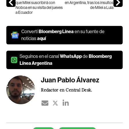
que Milei suscribirá con
en Argentina, tras los insultos
Noboa en su visita del jueves
de Milei a Lula
a Ecuador
Convertí
Bloomberg Línea
en su fuente de
noticias
aquí
Seguínos en el canal
WhatsApp
de
Bloomberg
Línea Argentina
Juan Pablo Álvarez
Redactor en Central Desk.