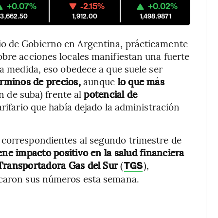
+0.07%
-2.15%
+0.02%
3,662.50
1,912.00
1,498.9871
io de Gobierno en Argentina, prácticamente
obre acciones locales manifiestan una fuerte
 medida, eso obedece a que suele ser
rminos de precios,
aunque
lo que más
 de suba) frente al
potencial de
arifario que había dejado la administración
 correspondientes al segundo trimestre de
iene impacto positivo en la salud financiera
ransportadora Gas del Sur
(
),
TGS
icaron sus números esta semana.