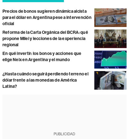
Precios de bonos sugieren dinámica alcista
para el dólar en Argentina pese a intervención
oficial
Reforma de la Carta Orgánica del BCRA: qué
propone Milei y lecciones de la experiencia
regional
En qué invertir: los bonos y acciones que
elige Neix en Argentina y el mundo
¿Hasta cuándo seguirá perdiendo terreno el
dólar frente a las monedas de América
Latina?
PUBLICIDAD