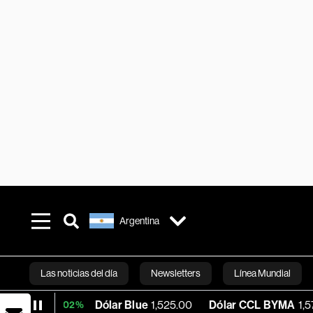
Argentina
Las noticias del día
Newsletters
Línea Mundial
Dólar Blue
1,525.00
Dólar CCL BYMA
1,577.37
B
+0.02%
Bloomberg 