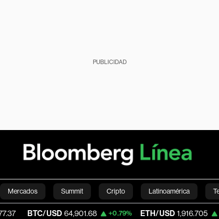
PUBLICIDAD
Mercados
Summit
Cripto
Latinoamérica
T
TC/USD
64,901.68
ETH/USD
1,916.705
+0.79%
+0.57%
Green
Economía
Estilo de vida
Mundo
Videos