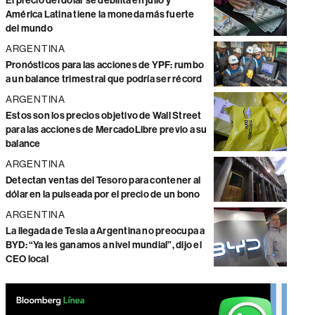
El precio del dólar se debilita en julio y
América Latina tiene la moneda más fuerte
del mundo
ARGENTINA
Pronósticos para las acciones de YPF: rumbo
a un balance trimestral que podría ser récord
ARGENTINA
Estos son los precios objetivo de Wall Street
para las acciones de MercadoLibre previo a su
balance
ARGENTINA
Detectan ventas del Tesoro para contener al
dólar en la pulseada por el precio de un bono
ARGENTINA
La llegada de Tesla a Argentina no preocupa a
BYD: “Ya les ganamos a nivel mundial”, dijo el
CEO local