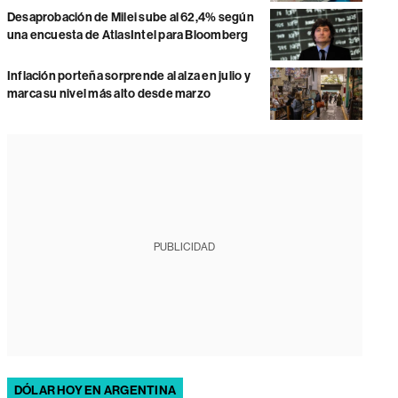
Desaprobación de Milei sube al 62,4% según
una encuesta de AtlasIntel para Bloomberg
Inflación porteña sorprende al alza en julio y
marca su nivel más alto desde marzo
PUBLICIDAD
DÓLAR HOY EN ARGENTINA