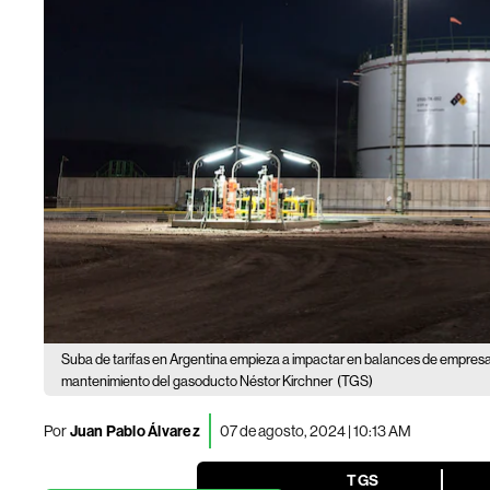
Suba de tarifas en Argentina empieza a impactar en balances de empres
mantenimiento del gasoducto Néstor Kirchner
(TGS)
Por
Juan Pablo Álvarez
07 de agosto, 2024 | 10:13 AM
TGS