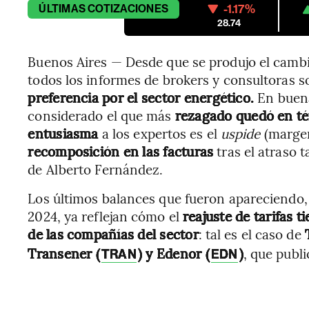
-1.17%
ÚLTIMAS
COTIZACIONES
28.74
Buenos Aires — Desde que se produjo el camb
todos los informes de brokers y consultoras s
preferencia por el sector energético.
En buena
considerado el que más
rezagado quedó en té
entusiasma
a los expertos es el
uspide
(margen
recomposición en las facturas
tras el atraso t
de Alberto Fernández.
Los últimos balances que fueron apareciendo,
2024, ya reflejan cómo el
reajuste de tarifas t
de las compañías del sector
: tal es el caso de
T
Transener (
) y Edenor (
)
, que publ
TRAN
EDN