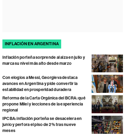
INFLACIÓN EN ARGENTINA
Inflación porteña sorprende al alza en julio y
marca su nivel más alto desde marzo
Con elogios a Messi, Georgieva destaca
avances en Argentina y pide convertir la
estabilidad en prosperidad duradera
Reforma de la Carta Orgánica del BCRA: qué
propone Milei y lecciones de la experiencia
regional
IPCBA: inflación porteña se desacelera en
junio y perfora el piso de 2% tras nueve
meses