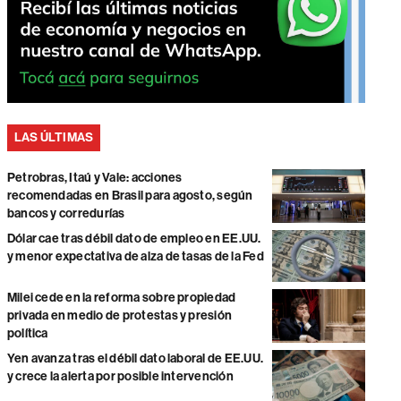
LAS ÚLTIMAS
Petrobras, Itaú y Vale: acciones
recomendadas en Brasil para agosto, según
bancos y corredurías
Dólar cae tras débil dato de empleo en EE.UU.
y menor expectativa de alza de tasas de la Fed
Milei cede en la reforma sobre propiedad
privada en medio de protestas y presión
política
Yen avanza tras el débil dato laboral de EE.UU.
y crece la alerta por posible intervención