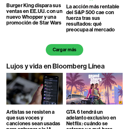
Burger King dispara sus
La acción más rentable
ventas en EE.UU. con un
del S&P 500 cae con
nuevo Whopper y una
fuerza tras sus
promoción de Star Wars
resultados: qué
preocupa al mercado
Cargar más
Lujos y vida en Bloomberg Línea
Artistas se resisten a
GTA 6 tendrá un
que sus voces y
adelanto exclusivo en
canciones sean usadas
Netflix: cuándo se