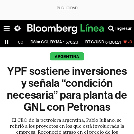
PUBLICIDAD
Ingresar
Dólar CCL BYMA
BTC/USD
-0.33%
ETH
0
1,576.23
64,181.21
ARGENTINA
YPF sostiene inversiones
y señala “condición
necesaria” para planta de
GNL con Petronas
El CEO de la petrolera argentina, Pablo Iuliano, se
refirió a los proyectos en los que está involucrada la
empresa. Reconoció atraso en el precio de los