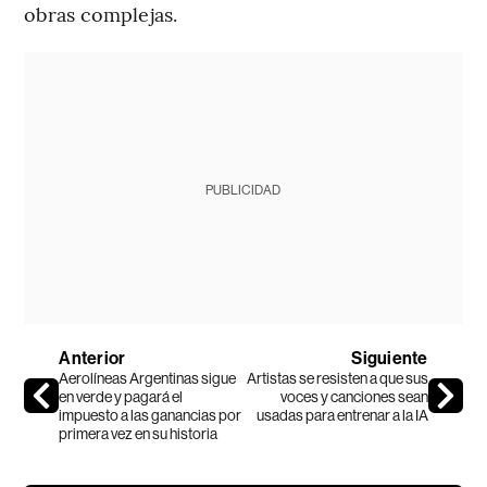
obras complejas.
PUBLICIDAD
Anterior
Siguiente
Aerolíneas Argentinas sigue
Artistas se resisten a que sus
en verde y pagará el
voces y canciones sean
impuesto a las ganancias por
usadas para entrenar a la IA
primera vez en su historia