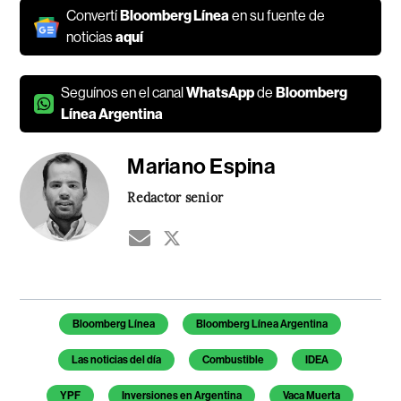
Convertí
Bloomberg Línea
en su fuente de
noticias
aquí
Seguínos en el canal
WhatsApp
de
Bloomberg
Línea Argentina
Mariano Espina
Redactor senior
Temas de este artículo
Bloomberg Línea
Bloomberg Línea Argentina
Las noticias del día
Combustible
IDEA
YPF
Inversiones en Argentina
Vaca Muerta