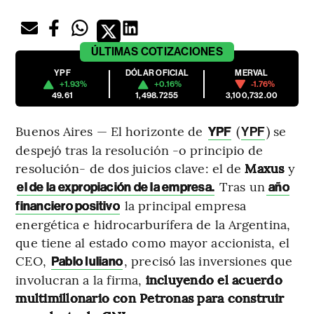
ÚLTIMAS
COTIZACIONES
YPF
DÓLAR OFICIAL
MERVAL
+1.93%
+0.16%
-1.76%
49.61
1,498.7255
3,100,732.00
Buenos Aires — El horizonte de
(
) se
YPF
YPF
despejó tras la resolución -o principio de
resolución- de dos juicios clave: el de
Maxus
y
Tras un
el de la expropiación de la empresa.
año
la principal empresa
financiero positivo
energética e hidrocarburífera de la Argentina,
que tiene al estado como mayor accionista, el
CEO,
, precisó las inversiones que
Pablo Iuliano
involucran a la firma,
incluyendo el acuerdo
multimillonario con Petronas para construir