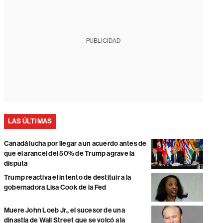
PUBLICIDAD
LAS ÚLTIMAS
Canadá lucha por llegar a un acuerdo antes de
que el arancel del 50% de Trump agrave la
disputa
Trump reactiva el intento de destituir a la
gobernadora Lisa Cook de la Fed
Muere John Loeb Jr., el sucesor de una
dinastía de Wall Street que se volcó a la