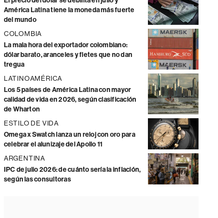
El precio del dólar se debilita en julio y
América Latina tiene la moneda más fuerte
del mundo
COLOMBIA
La mala hora del exportador colombiano:
dólar barato, aranceles y fletes que no dan
tregua
LATINOAMÉRICA
Los 5 países de América Latina con mayor
calidad de vida en 2026, según clasificación
de Wharton
ESTILO DE VIDA
Omega x Swatch lanza un reloj con oro para
celebrar el alunizaje del Apollo 11
ARGENTINA
IPC de julio 2026: de cuánto sería la inflación,
según las consultoras