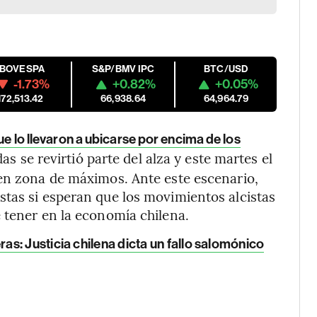
IBOVESPA
S&P/BMV IPC
BTC/USD
-1.73%
+0.82%
+0.05%
172,513.42
66,938.64
64,964.79
e lo llevaron a ubicarse por encima de los
das se revirtió parte del alza y este martes el
 en zona de máximos. Ante este escenario,
tas si esperan que los movimientos alcistas
 tener en la economía chilena.
s: Justicia chilena dicta un fallo salomónico