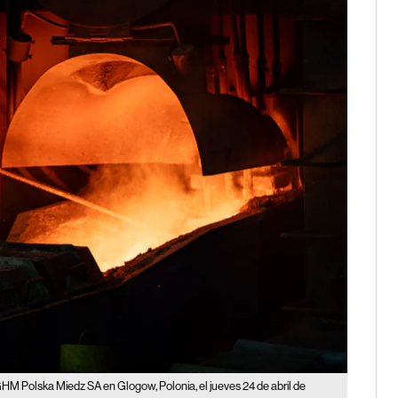
KGHM Polska Miedz SA en Glogow, Polonia, el jueves 24 de abril de