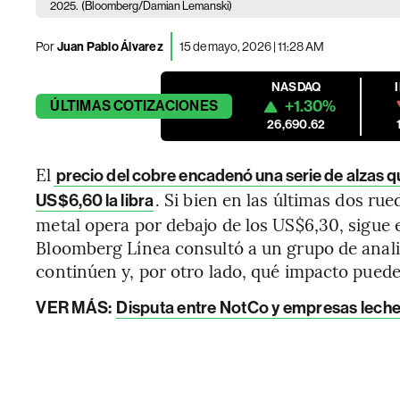
2025.
(Bloomberg/Damian Lemanski)
Por
Juan Pablo Álvarez
15 de mayo, 2026 | 11:28 AM
NASDAQ
+1.30%
ÚLTIMAS
COTIZACIONES
26,690.62
El
precio del cobre encadenó una serie de alzas qu
. Si bien en las últimas dos rue
US$6,60 la libra
metal opera por debajo de los US$6,30, sigue
Bloomberg Línea consultó a un grupo de analis
continúen y, por otro lado, qué impacto puede
VER MÁS:
Disputa entre NotCo y empresas lechera