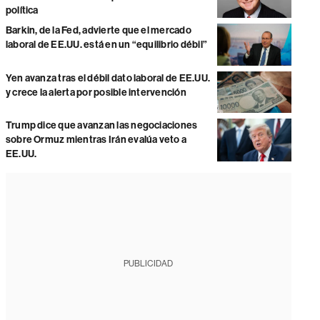
política
Barkin, de la Fed, advierte que el mercado
laboral de EE.UU. está en un “equilibrio débil”
Yen avanza tras el débil dato laboral de EE.UU.
y crece la alerta por posible intervención
Trump dice que avanzan las negociaciones
sobre Ormuz mientras Irán evalúa veto a
EE.UU.
PUBLICIDAD