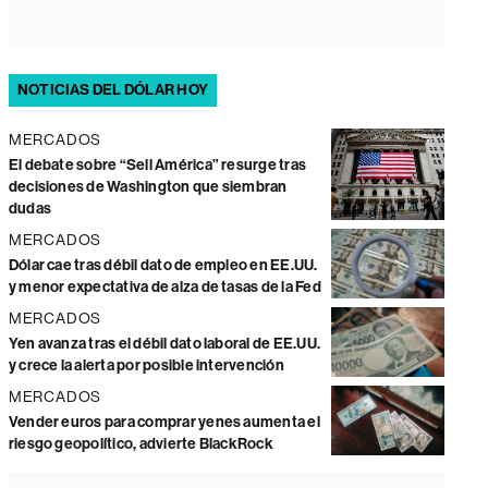
NOTICIAS DEL DÓLAR HOY
MERCADOS
El debate sobre “Sell América” resurge tras
decisiones de Washington que siembran
dudas
MERCADOS
Dólar cae tras débil dato de empleo en EE.UU.
y menor expectativa de alza de tasas de la Fed
MERCADOS
Yen avanza tras el débil dato laboral de EE.UU.
y crece la alerta por posible intervención
MERCADOS
Vender euros para comprar yenes aumenta el
riesgo geopolítico, advierte BlackRock