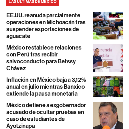
LAS ÚLTIMAS DE MÉXICO
EE.UU. reanuda parcialmente
operaciones en Michoacán tras
suspender exportaciones de
aguacate
México restablece relaciones
con Perú tras recibir
salvoconducto para Betssy
Chávez
Inflación en México baja a 3,12%
anual en julio mientras Banxico
extiende la pausa monetaria
México detiene a exgobernador
acusado de ocultar pruebas en
caso de estudiantes de
Ayotzinapa