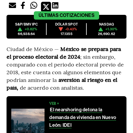
ÚLTIMAS
COTIZACIONES
S&P/BMV IPC
DÓLAR SPOT
NASDAQ
+0.82%
-0.43%
+1.30%
66,938.64
17.1355
26,690.62
Ciudad de México —
México se prepara para
el proceso electoral de 2024
; sin embargo,
comparado con el periodo electoral previo de
2018, este cuenta con algunos elementos que
podrían aminorar la
aversión al riesgo en el
país,
de acuerdo con analistas.
VER +
El nearshoring detona la
demanda de vivienda en Nuevo
León: IDEI