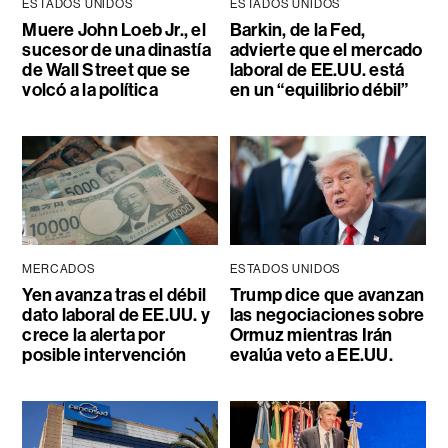
ESTADOS UNIDOS
ESTADOS UNIDOS
Muere John Loeb Jr., el
Barkin, de la Fed,
sucesor de una dinastía
advierte que el mercado
de Wall Street que se
laboral de EE.UU. está
volcó a la política
en un “equilibrio débil”
MERCADOS
ESTADOS UNIDOS
Yen avanza tras el débil
Trump dice que avanzan
dato laboral de EE.UU. y
las negociaciones sobre
crece la alerta por
Ormuz mientras Irán
posible intervención
evalúa veto a EE.UU.