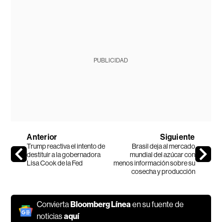
PUBLICIDAD
Anterior
Siguiente
Trump reactiva el intento de
Brasil deja al mercado
destituir a la gobernadora
mundial del azúcar con
Lisa Cook de la Fed
menos información sobre su
cosecha y producción
Convierta
Bloomberg Línea
en su fuente de
noticias
aquí