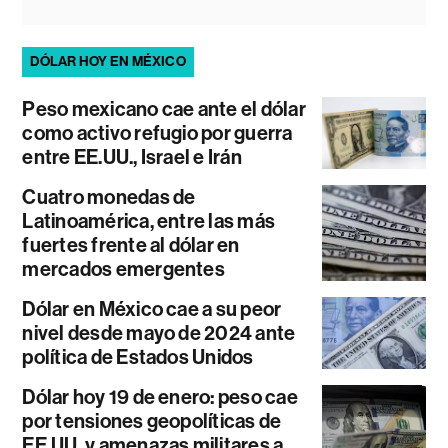
DÓLAR HOY EN MÉXICO
Peso mexicano cae ante el dólar
como activo refugio por guerra
entre EE.UU., Israel e Irán
Cuatro monedas de
Latinoamérica, entre las más
fuertes frente al dólar en
mercados emergentes
Dólar en México cae a su peor
nivel desde mayo de 2024 ante
política de Estados Unidos
Dólar hoy 19 de enero: peso cae
por tensiones geopolíticas de
EE.UU. y amenazas militares a