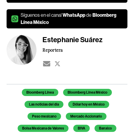
Síguenos en el canal
WhatsApp
de
Bloomberg
Línea México
Estephanie Suárez
Reportera
Temas de este artículo
Bloomberg Línea
Bloomberg Línea México
Las noticias del día
Dólar hoy en México
Peso mexicano
Mercado Accionario
Bolsa Mexicana de Valores
BIVA
Banxico