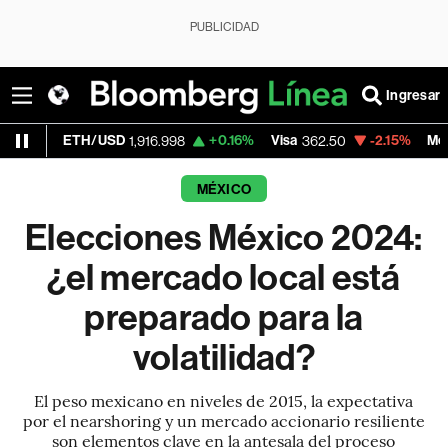
PUBLICIDAD
Ingresar
TH/USD
+0.16%
Visa
-2.15%
MercadoLibre
1,916.998
362.50
MÉXICO
Elecciones México 2024:
¿el mercado local está
preparado para la
volatilidad?
El peso mexicano en niveles de 2015, la expectativa
por el nearshoring y un mercado accionario resiliente
son elementos clave en la antesala del proceso