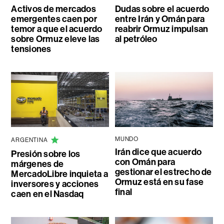
Activos de mercados
Dudas sobre el acuerdo
emergentes caen por
entre Irán y Omán para
temor a que el acuerdo
reabrir Ormuz impulsan
sobre Ormuz eleve las
al petróleo
tensiones
MUNDO
ARGENTINA
Irán dice que acuerdo
Presión sobre los
con Omán para
márgenes de
gestionar el estrecho de
MercadoLibre inquieta a
Ormuz está en su fase
inversores y acciones
final
caen en el Nasdaq