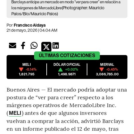
Barclays anticipa un mercado en modo “ver para creer” en relación a
(Photographer: Mauricio
los márgenes de MercadoLibre
Palos/Blo/Mauricio Palos)
Por
Francisco Aldaya
21 de mayo, 2026 | 04:04 AM
ÚLTIMAS
COTIZACIONES
MELI
DÓLAR OFICIAL
MERVAL
-0.14%
+0.02%
-0.45%
1,821.795
1,498.9871
3,086,785.00
Buenos Aires — El mercado podría adoptar una
postura de “ver para creer” respecto a los
márgenes operativos de MercadoLibre Inc.
(
) antes de que algunos inversores
MELI
vuelvan a comprar la acción, advirtió Barclays
en un informe publicado el 12 de mayo, tras