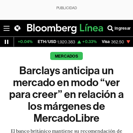
PUBLICIDAD
Ingresar
04%
ETH/USD
+0.33%
Visa
-2.15%
Merca
1,920.383
362.50
MERCADOS
Barclays anticipa un
mercado en modo “ver
para creer” en relación a
los márgenes de
MercadoLibre
El banco británico mantiene su recomendación de