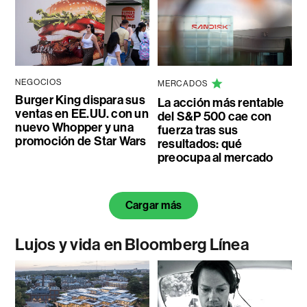
NEGOCIOS
MERCADOS
Burger King dispara sus
La acción más rentable
ventas en EE.UU. con un
del S&P 500 cae con
nuevo Whopper y una
fuerza tras sus
promoción de Star Wars
resultados: qué
preocupa al mercado
Cargar más
Lujos y vida en Bloomberg Línea