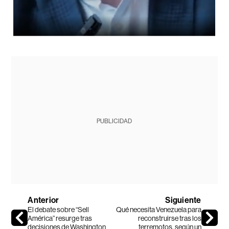
PUBLICIDAD
Anterior
Siguiente
El debate sobre “Sell
Qué necesita Venezuela para
América” resurge tras
reconstruirse tras los
decisiones de Washington
terremotos, según un