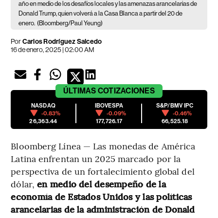
año en medio de los desafíos locales y las amenazas arancelarias de
Donald Trump, quien volverá a la Casa Blanca a partir del 20 de
enero.
(Bloomberg/Paul Yeung)
Por
Carlos Rodríguez Salcedo
16 de enero, 2025 | 02:00 AM
ÚLTIMAS
COTIZACIONES
NASDAQ
IBOVESPA
S&P/BMV IPC
-0.83%
-0.09%
-0.46%
26,363.44
177,726.17
66,525.18
Bloomberg Línea — Las monedas de América
Latina enfrentan un 2025 marcado por la
perspectiva de un fortalecimiento global del
dólar,
en medio del desempeño de la
economía de Estados Unidos y las políticas
arancelarias de la administración de Donald