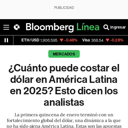
PUBLICIDAD
Ingresar
/USD
-0.48%
Visa
-0.28%
MercadoLibre
1,906.595
368.54
1
MERCADOS
¿Cuánto puede costar el
dólar en América Latina
en 2025? Esto dicen los
analistas
La primera quincena de enero terminó con un
fortalecimiento global del dólar, una dinámica a la que
no ha sido ajena América Latina. Estas son las apuestas