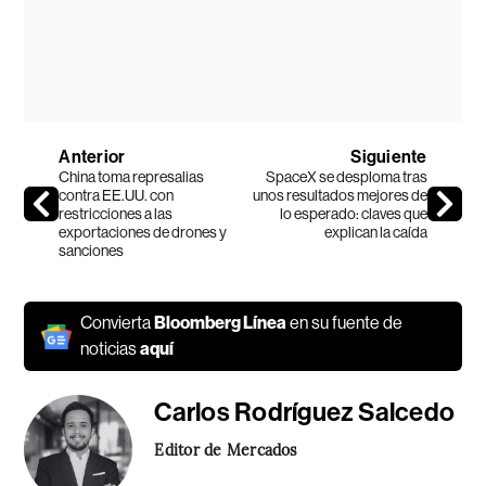
Anterior
Siguiente
China toma represalias
SpaceX se desploma tras
contra EE.UU. con
unos resultados mejores de
restricciones a las
lo esperado: claves que
exportaciones de drones y
explican la caída
sanciones
Convierta
Bloomberg Línea
en su fuente de
noticias
aquí
Carlos Rodríguez Salcedo
Editor de Mercados