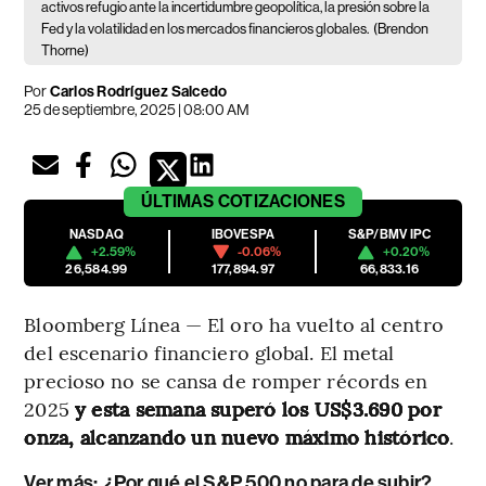
activos refugio ante la incertidumbre geopolítica, la presión sobre la
Fed y la volatilidad en los mercados financieros globales.
(Brendon
Thorne)
Por
Carlos Rodríguez Salcedo
25 de septiembre, 2025 | 08:00 AM
ÚLTIMAS
COTIZACIONES
NASDAQ
IBOVESPA
S&P/BMV IPC
+2.59%
-0.06%
+0.20%
26,584.99
177,894.97
66,833.16
Bloomberg Línea — El oro ha vuelto al centro
del escenario financiero global. El metal
precioso no se cansa de romper récords en
2025
y esta semana superó los US$3.690 por
onza, alcanzando un nuevo máximo histórico
.
Ver más:
¿Por qué el S&P 500 no para de subir?