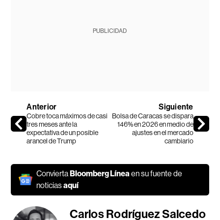
PUBLICIDAD
Anterior
Siguiente
Cobre toca máximos de casi
Bolsa de Caracas se dispara
tres meses ante la
146% en 2026 en medio de
expectativa de un posible
ajustes en el mercado
arancel de Trump
cambiario
Convierta
Bloomberg Línea
en su fuente de
noticias
aquí
Carlos Rodríguez Salcedo