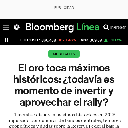
PUBLICIDAD
Ingresar
TH/USD
-0.48%
Visa
+1.07%
MercadoLibre
1,866.458
369.59
MERCADOS
El oro toca máximos
históricos: ¿todavía es
momento de invertir y
aprovechar el rally?
El metal se dispara a máximos históricos en 2025
impulsado por compras de bancos centrales, temores
geopolíticos y dudas sobre la Reserva Federal bajo la