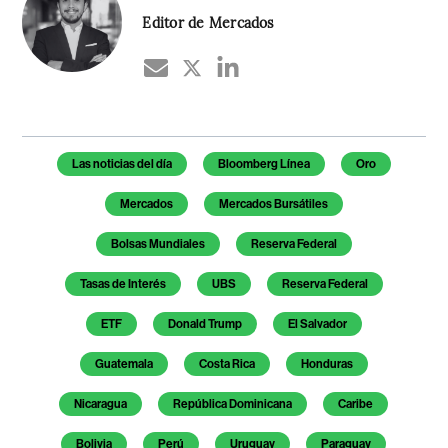
Editor de Mercados
Temas de este artículo
Las noticias del día
Bloomberg Línea
Oro
Mercados
Mercados Bursátiles
Bolsas Mundiales
Reserva Federal
Tasas de Interés
UBS
Reserva Federal
ETF
Donald Trump
El Salvador
Guatemala
Costa Rica
Honduras
Nicaragua
República Dominicana
Caribe
Bolivia
Perú
Uruguay
Paraguay