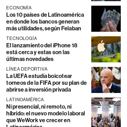
ECONOMÍA
Los 10 países de Latinoamérica
en donde los bancos generan
más utilidades, según Felaban
TECNOLOGÍA
El lanzamiento del iPhone 18
está cerca y estas son las
últimas novedades
LÍNEA DEPORTIVA
La UEFA estudia boicotear
torneos de la FIFA por su plan de
abrirse a inversión privada
LATINOAMÉRICA
Ni presencial, ni remoto, ni
híbrido: el nuevo modelo laboral
que WeWork ve crecer en
Latinoamérica