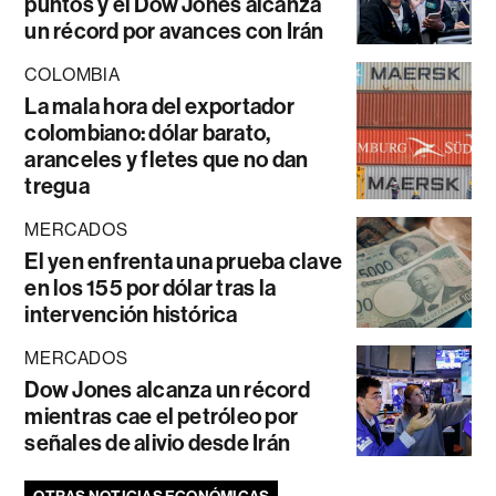
puntos y el Dow Jones alcanza
un récord por avances con Irán
COLOMBIA
La mala hora del exportador
colombiano: dólar barato,
aranceles y fletes que no dan
tregua
MERCADOS
El yen enfrenta una prueba clave
en los 155 por dólar tras la
intervención histórica
MERCADOS
Dow Jones alcanza un récord
mientras cae el petróleo por
señales de alivio desde Irán