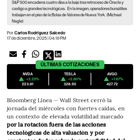
S&P 500 encadena cuatro días a la baja tras retroceso de Oracle y
castigo a grandes tecnológicas.
En la imagen, operadores bursátiles
trabajan en el piso de la Bolsa de Valores de Nueva York.
(Michael
Nagle)
Por
Carlos Rodríguez Salcedo
17 de diciembre, 2025 | 04:19 PM
ÚLTIMAS
COTIZACIONES
NVDA
TESLA
AVGO
+2.25%
+2.80%
+1.67%
223.91
328.50
427.72
Bloomberg Línea — Wall Street cerró la
jornada del miércoles con fuertes caídas, en
un contexto de elevada volatilidad marcado
por la rotación fuera de las acciones
tecnológicas de alta valuación y por