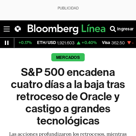
PUBLICIDAD
Ingresar
ETH/USD
+0.40%
Visa
-2.15%
MercadoLi
1,921.603
362.50
MERCADOS
S&P 500 encadena
cuatro días a la baja tras
retroceso de Oracle y
castigo a grandes
tecnológicas
Las acciones profundizaron los retrocesos, mientras