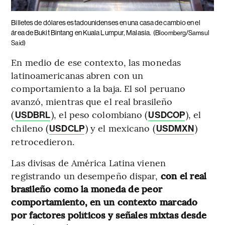
Billetes de dólares estadounidenses en una casa de cambio en el
área de Bukit Bintang en Kuala Lumpur, Malasia.
(Bloomberg/Samsul
Said)
En medio de ese contexto, las monedas
latinoamericanas abren con un
comportamiento a la baja. El sol peruano
avanzó, mientras que el real brasileño
(
), el peso colombiano (
), el
USDBRL
USDCOP
chileno (
) y el mexicano (
)
USDCLP
USDMXN
retrocedieron.
Las divisas de América Latina vienen
registrando un desempeño dispar,
con el real
brasileño como la moneda de peor
comportamiento, en un contexto marcado
por factores políticos y señales mixtas desde