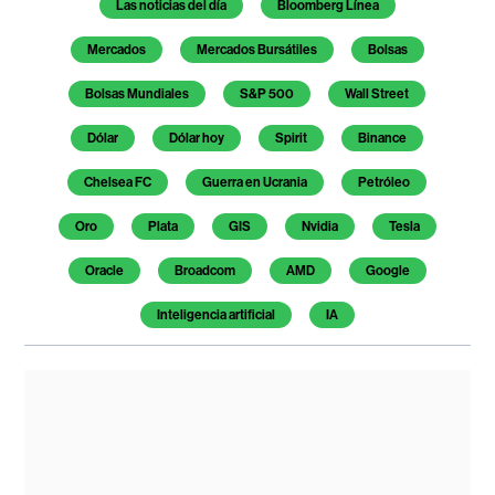
Las noticias del día
Bloomberg Línea
Mercados
Mercados Bursátiles
Bolsas
Bolsas Mundiales
S&P 500
Wall Street
Dólar
Dólar hoy
Spirit
Binance
Chelsea FC
Guerra en Ucrania
Petróleo
Oro
Plata
GIS
Nvidia
Tesla
Oracle
Broadcom
AMD
Google
Inteligencia artificial
IA