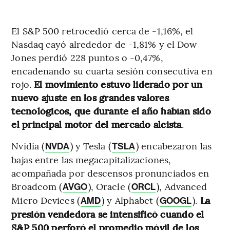
El S&P 500 retrocedió cerca de -1,16%, el
Nasdaq cayó alrededor de -1,81% y el Dow
Jones perdió 228 puntos o -0,47%,
encadenando su cuarta sesión consecutiva en
rojo.
El movimiento estuvo liderado por un
nuevo ajuste en los grandes valores
tecnológicos, que durante el año habían sido
el principal motor del mercado alcista
.
Nvidia (
) y Tesla (
) encabezaron las
NVDA
TSLA
bajas entre las megacapitalizaciones,
acompañada por descensos pronunciados en
Broadcom (
), Oracle (
), Advanced
AVGO
ORCL
Micro Devices (
) y Alphabet (
).
La
AMD
GOOGL
presión vendedora se intensificó cuando el
S&P 500 perforó el promedio móvil de los