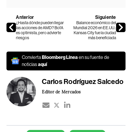
Anterior
Siguiente
¿Hasta dónde pueden llegar
Balance económico del
las acciones de AMD? BofA
Mundial 2026 en EE.UU.:
es optimista, pero advierte
Kansas City fue la ciudad
riesgos
más beneficiada
Convierta
Bloomberg Línea
en su fuente de
noticias
aquí
Carlos Rodríguez Salcedo
Editor de Mercados
Temas de este artículo