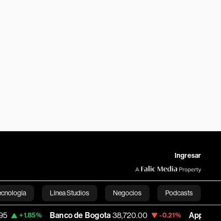
Ingresar
ecnología
Línea Studios
Negocios
Podcasts
Banco de Bogota
38,720.00
Apple
310.94
85%
-0.21%
+
English