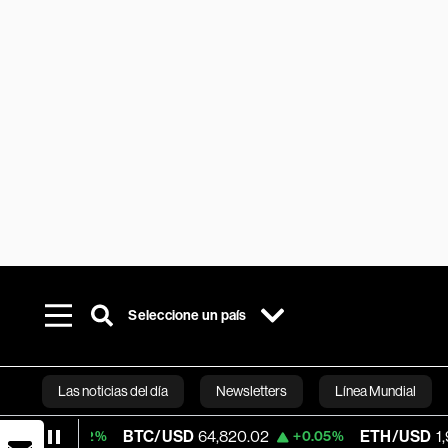
Seleccione un país
Las noticias del día
Newsletters
Línea Mundial
BTC/USD
64,820.02
ETH/USD
1,911.515
0.02%
+0.05%
Bloomberg 