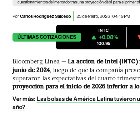
cuestionamientos del mercado tras una proyección débil para el primer t
Por
Carlos Rodríguez Salcedo
23 de enero, 2026 | 04:49 PM
INTC
+0.08%
ÚLTIMAS
COTIZACIONES
100.95
Bloomberg Línea —
La acción de Intel (
)
INTC
junio de 2024
, luego de que la compañía prese
superaron las expectativas del cuarto trimest
proyección para el inicio de 2026 inferior a l
Ver más:
Las bolsas de América Latina tuvieron un
año?