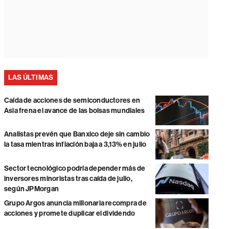
LAS ÚLTIMAS
Caída de acciones de semiconductores en
Asia frena el avance de las bolsas mundiales
Analistas prevén que Banxico deje sin cambio
la tasa mientras inflación baja a 3,13% en julio
Sector tecnológico podría depender más de
inversores minoristas tras caída de julio,
según JPMorgan
Grupo Argos anuncia millonaria recompra de
acciones y promete duplicar el dividendo