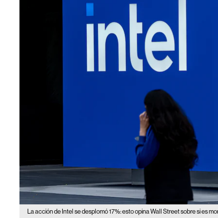
La acción de Intel se desplomó 17%: esto opina Wall Street sobre si es mom