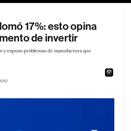
plomó 17%: esto opina
omento de invertir
do y expuso problemas de manufactura que
24
IDAD