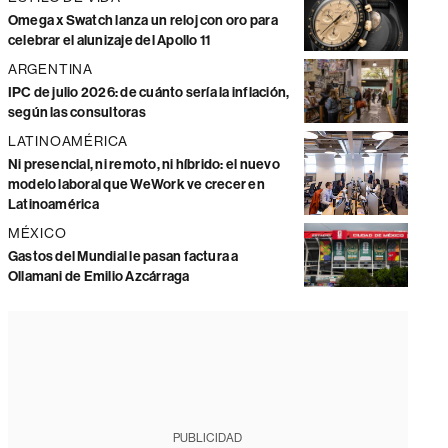
Omega x Swatch lanza un reloj con oro para
celebrar el alunizaje del Apollo 11
ARGENTINA
IPC de julio 2026: de cuánto sería la inflación,
según las consultoras
LATINOAMÉRICA
Ni presencial, ni remoto, ni híbrido: el nuevo
modelo laboral que WeWork ve crecer en
Latinoamérica
MÉXICO
Gastos del Mundial le pasan factura a
Ollamani de Emilio Azcárraga
PUBLICIDAD