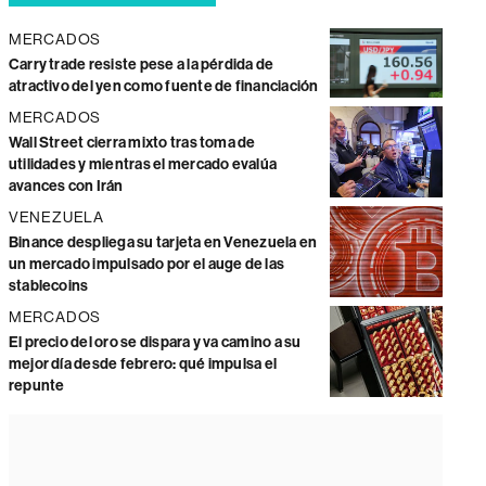
MERCADOS
Carry trade resiste pese a la pérdida de
atractivo del yen como fuente de financiación
MERCADOS
Wall Street cierra mixto tras toma de
utilidades y mientras el mercado evalúa
avances con Irán
VENEZUELA
Binance despliega su tarjeta en Venezuela en
un mercado impulsado por el auge de las
stablecoins
MERCADOS
El precio del oro se dispara y va camino a su
mejor día desde febrero: qué impulsa el
repunte