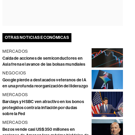
OTRAS NOTICIAS ECONÓMICAS
MERCADOS
Caída de acciones de semiconductores en
Asia frena el avance de las bolsas mundiales
NEGOCIOS
Google pierde a destacados veteranos de IA
en una profunda reorganización del liderazgo
MERCADOS
Barclays y HSBC ven atractivo en los bonos
protegidos contra la inflación por dudas
sobre la Fed
MERCADOS
Bezos vende casi US$350 millones en