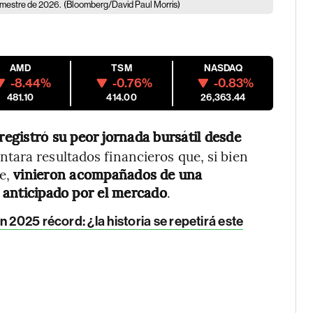
rimestre de 2026.
(Bloomberg/David Paul Morris)
AMD
TSM
NASDAQ
-8.44%
-0.76%
-0.83%
481.10
414.00
26,363.44
 registró su peor jornada bursátil desde
ntara resultados financieros que, si bien
re,
vinieron acompañados de una
o anticipado por el mercado
.
 2025 récord: ¿la historia se repetirá este