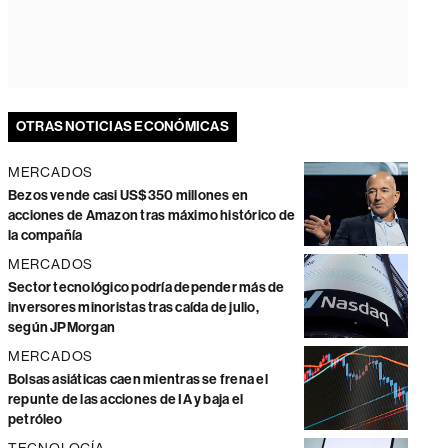
OTRAS NOTICIAS ECONÓMICAS
MERCADOS
Bezos vende casi US$350 millones en
acciones de Amazon tras máximo histórico de
la compañía
MERCADOS
Sector tecnológico podría depender más de
inversores minoristas tras caída de julio,
según JPMorgan
MERCADOS
Bolsas asiáticas caen mientras se frena el
repunte de las acciones de IA y baja el
petróleo
TECNOLOGÍA