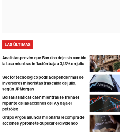
LAS ÚLTIMAS
Analistas prevén que Banxico deje sin cambio
la tasa mientras inflación baja a 3,13% en julio
Sector tecnológico podría depender más de
inversores minoristas tras caída de julio,
según JPMorgan
Bolsas asiáticas caen mientras se frena el
repunte de las acciones de IA y baja el
petróleo
Grupo Argos anuncia millonaria recompra de
acciones y promete duplicar el dividendo