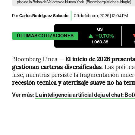
piso de la Bolsa de Valores de Nueva York.
(Bloomberg/Michael Nagle)
Por
Carlos Rodríguez Salcedo
09 de febrero, 2026 | 12:04 PM
GS
+0.70%
ÚLTIMAS
COTIZACIONES
1,060.38
Bloomberg Línea —
El inicio de 2026 present
gestionan carteras diversificadas
. Las políti
fase, mientras persiste la fragmentación ma
recesión técnica y aterrizaje suave no ha ter
Ver más:
La inteligencia artificial deja el chat: Bo