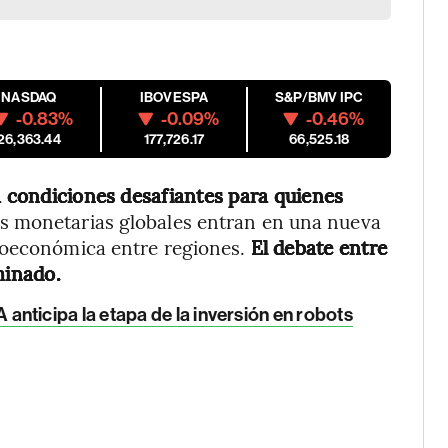
NASDAQ
IBOVESPA
S&P/BMV IPC
-0.83%
-0.09%
-0.46%
26,363.44
177,726.17
66,525.18
a condiciones desafiantes para quienes
cas monetarias globales entran en una nueva
croeconómica entre regiones.
El debate entre
minado.
fA anticipa la etapa de la inversión en robots