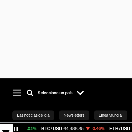
Seleccione un país
Las noticias del día
Newsletters
Línea Mundial
BTC/USD
64,486.85
ETH/USD
1,894.985
0.02%
-0.46%
Bloomberg 