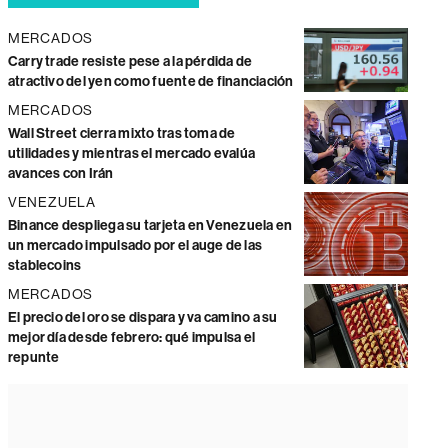
MERCADOS
Carry trade resiste pese a la pérdida de
atractivo del yen como fuente de financiación
MERCADOS
Wall Street cierra mixto tras toma de
utilidades y mientras el mercado evalúa
avances con Irán
VENEZUELA
Binance despliega su tarjeta en Venezuela en
un mercado impulsado por el auge de las
stablecoins
MERCADOS
El precio del oro se dispara y va camino a su
mejor día desde febrero: qué impulsa el
repunte