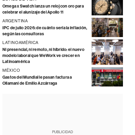
Omega x Swatch lanza un reloj con oro para
celebrar el alunizaje del Apollo 11
ARGENTINA
IPC de julio 2026: de cuánto sería la inflación,
según las consultoras
LATINOAMÉRICA
Ni presencial, ni remoto, ni híbrido: el nuevo
modelo laboral que WeWork ve crecer en
Latinoamérica
MÉXICO
Gastos del Mundial le pasan factura a
Ollamani de Emilio Azcárraga
PUBLICIDAD