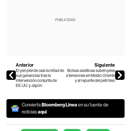
PUBLICIDAD
Anterior
Siguiente
El yen pierde casi la mitad de
Bolsas asiáticas suben pese
sus ganancias tras la
a tensiones en Medio Oriente
intervención conjunta de
y al repunte del petróleo
EE.UU. y Japón
Convierta
Bloomberg Línea
en su fuente de
noticias
aquí
Temas de este artículo