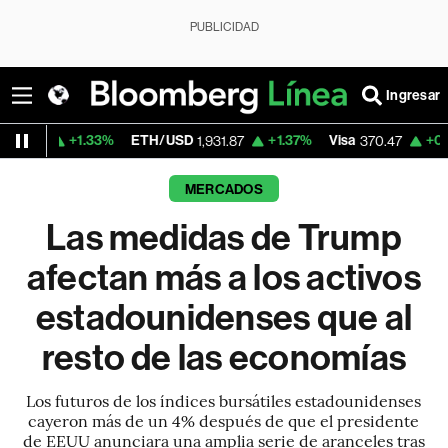
PUBLICIDAD
Ingresar
1.33%
ETH/USD
+1.37%
Visa
+0.52%
Merca
1,931.87
370.47
MERCADOS
Las medidas de Trump
afectan más a los activos
estadounidenses que al
resto de las economías
Los futuros de los índices bursátiles estadounidenses
cayeron más de un 4% después de que el presidente
de EEUU anunciara una amplia serie de aranceles tras