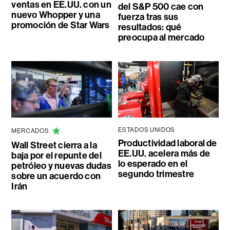
ventas en EE.UU. con un
del S&P 500 cae con
nuevo Whopper y una
fuerza tras sus
promoción de Star Wars
resultados: qué
preocupa al mercado
ESTADOS UNIDOS
MERCADOS
Productividad laboral de
Wall Street cierra a la
EE.UU. acelera más de
baja por el repunte del
lo esperado en el
petróleo y nuevas dudas
segundo trimestre
sobre un acuerdo con
Irán