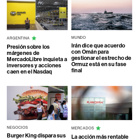
MUNDO
ARGENTINA
Irán dice que acuerdo
Presión sobre los
con Omán para
márgenes de
gestionar el estrecho de
MercadoLibre inquieta a
Ormuz está en su fase
inversores y acciones
final
caen en el Nasdaq
NEGOCIOS
MERCADOS
Burger King dispara sus
La acción más rentable