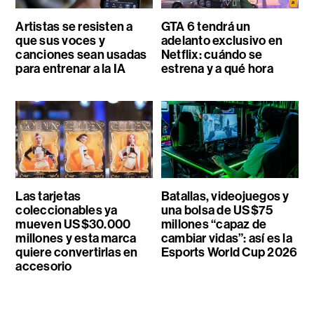
Artistas se resisten a
GTA 6 tendrá un
que sus voces y
adelanto exclusivo en
canciones sean usadas
Netflix: cuándo se
para entrenar a la IA
estrena y a qué hora
Las tarjetas
Batallas, videojuegos y
coleccionables ya
una bolsa de US$75
mueven US$30.000
millones “capaz de
millones y esta marca
cambiar vidas”: así es la
quiere convertirlas en
Esports World Cup 2026
accesorio