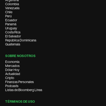
Argentina
Colombia
Venezuela
Chile
Perú
Ecuador
Panamá
Uruguay
Costa Rica
El Salvador
República Dominicana
Guatemala
SOBRE NOSOTROS
Economía
Mercados
Dólar Hoy
Actualidad
Cripto
Finanzas Personales
Podcasts
Listas de Bloomberg Línea
TÉRMINOS DE USO