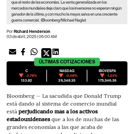
que al resto de las economías.
La venta generalizada en los
mercados mundiales deja claro que los inversores no esperan ningún
ganador de la última, y con mucho la mayor, salva en una creciente
guerra comercial.
(Bloomberg/Michael Nagle)
Por
Richard Henderson
03 de abril, 2025 | 06:00 AM
ÚLTIMAS
COTIZACIONES
C
NASDAQ
IBOVESPA
-2.78%
-0.06%
-1.23%
133.82
26,348.35
175,546.36
Bloomberg — La sacudida que Donald Trump
está dando al sistema de comercio mundial
está
perjudicando más a los activos
estadounidenses
que a los de muchas de las
grandes economías a las que acaba de