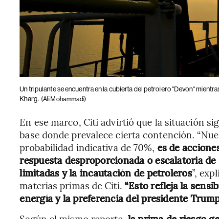
Un tripulante se encuentra en la cubierta del petrolero "Devon" mientras
Kharg.
(Ali Mohammadi)
En ese marco, Citi advirtió que la situación s
base donde prevalece cierta contención. “Nues
probabilidad indicativa de 70%,
es de accione
respuesta desproporcionada o escalatoria de I
limitadas y la incautación de petroleros
”, exp
materias primas de Citi.
“Esto refleja la sensi
energía y la preferencia del presidente Trump 
Según el mismo reporte,
la prima de riesgo ge