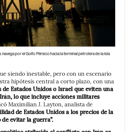
 navega por el Golfo Pérsico hacia la terminal petrolera de la isla
igue siendo inestable, pero con un escenario
tra hipótesis central a corto plazo, con una
s de Estados Unidos o Israel que eviten una
rán, lo que incluye acciones militares
licó Maximilian J. Layton, analista de
bilidad de Estados Unidos a los precios de la
de evitar la guerra”.
opolítico atribuida al conflicto con Irán se