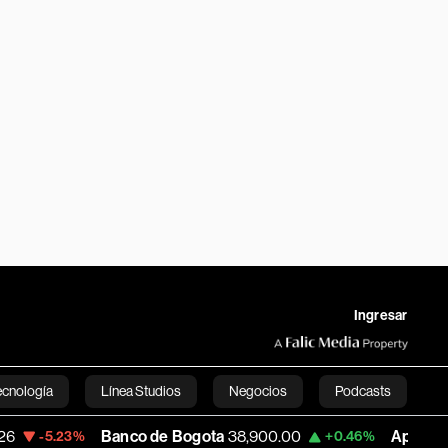
Ingresar
ecnología
Línea Studios
Negocios
Podcasts
Banco de Bogota
38,900.00
Apple
312.53
3%
+0.46%
+
English