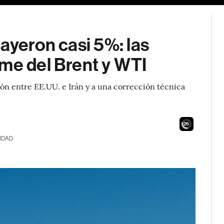
cayeron casi 5%: las
ome del Brent y WTI
ión entre EE.UU. e Irán y a una corrección técnica
24
IDAD