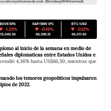
ndo a cabo exportaciones de crudo.
(Bloomberg/Ali Mohammadi)
IBOVESPA
S&P/BMV IPC
BTC/USD
-1.23%
-0.19%
-0.12%
175,546.36
66,396.15
64,317.40
splomó al inicio de la semana en medio de
eñales diplomáticas entre Estados Unidos e
 descendió 4,36% hasta US$66,30, mientras que
cuando los temores geopolíticos impulsaron
ipios de 2022.