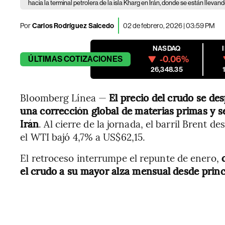
hacia la terminal petrolera de la isla Kharg en Irán, donde se están lleva
Por
Carlos Rodríguez Salcedo
02 de febrero, 2026 | 03:59 PM
NASDAQ
-0.06%
ÚLTIMAS
COTIZACIONES
26,348.35
Bloomberg Línea —
El precio del crudo se de
una corrección global de materias primas y s
Irán
. Al cierre de la jornada, el barril Brent
el WTI bajó 4,7% a US$62,15.
El retroceso interrumpe el repunte de enero,
el crudo a su mayor alza mensual desde princ