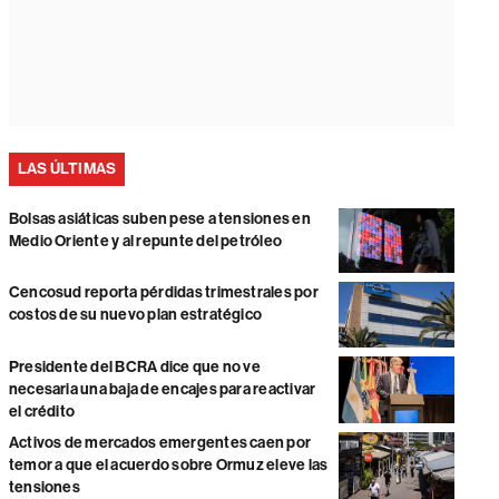
LAS ÚLTIMAS
Bolsas asiáticas suben pese a tensiones en
Medio Oriente y al repunte del petróleo
Cencosud reporta pérdidas trimestrales por
costos de su nuevo plan estratégico
Presidente del BCRA dice que no ve
necesaria una baja de encajes para reactivar
el crédito
Activos de mercados emergentes caen por
temor a que el acuerdo sobre Ormuz eleve las
tensiones