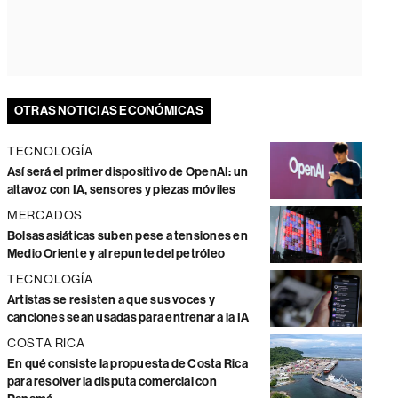
OTRAS NOTICIAS ECONÓMICAS
TECNOLOGÍA
Así será el primer dispositivo de OpenAI: un
altavoz con IA, sensores y piezas móviles
MERCADOS
Bolsas asiáticas suben pese a tensiones en
Medio Oriente y al repunte del petróleo
TECNOLOGÍA
Artistas se resisten a que sus voces y
canciones sean usadas para entrenar a la IA
COSTA RICA
En qué consiste la propuesta de Costa Rica
para resolver la disputa comercial con