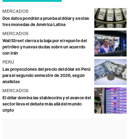
MERCADOS
Dos datos pondrán a prueba al dólar y a estas
tres monedas de América Latina
MERCADOS
Wall Street cierra a la baja por el repunte del
petróleo y nuevas dudas sobre un acuerdo
con Irán
PERÚ
Las proyecciones del precio del dólar en Perú
para el segundo semestre de 2026, según
analistas
MERCADOS
El dólar domina las stablecoins y el avance del
sector lleva el debate más allá del mundo
cripto