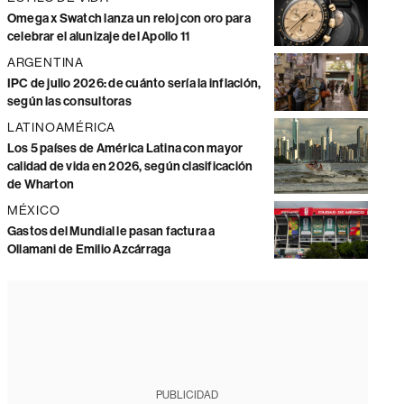
Omega x Swatch lanza un reloj con oro para
celebrar el alunizaje del Apollo 11
ARGENTINA
IPC de julio 2026: de cuánto sería la inflación,
según las consultoras
LATINOAMÉRICA
Los 5 países de América Latina con mayor
calidad de vida en 2026, según clasificación
de Wharton
MÉXICO
Gastos del Mundial le pasan factura a
Ollamani de Emilio Azcárraga
PUBLICIDAD