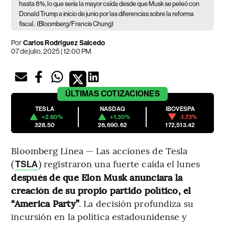
hasta 8%, lo que sería la mayor caída desde que Musk se peleó con
Donald Trump a inicio de junio por las diferencias sobre la reforma
fiscal.
(Bloomberg/Francis Chung)
Por
Carlos Rodríguez Salcedo
07 de julio, 2025 | 12:00 PM
ÚLTIMAS
COTIZACIONES
TESLA
NASDAQ
IBOVESPA
+2.80%
+1.30%
-1.73%
328.50
26,690.62
172,513.42
Bloomberg Línea — Las acciones de Tesla
(
) registraron una fuerte caída el lunes
TSLA
después de que Elon Musk anunciara la
creación de su propio partido político, el
“America Party”
. La decisión profundiza su
incursión en la política estadounidense y