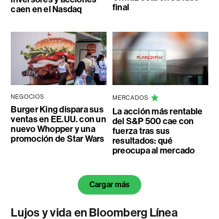
final
caen en el Nasdaq
NEGOCIOS
MERCADOS
Burger King dispara sus
La acción más rentable
ventas en EE.UU. con un
del S&P 500 cae con
nuevo Whopper y una
fuerza tras sus
promoción de Star Wars
resultados: qué
preocupa al mercado
Cargar más
Lujos y vida en Bloomberg Línea