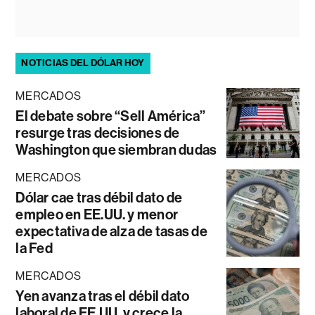
NOTICIAS DEL DÓLAR HOY
MERCADOS
El debate sobre “Sell América”
resurge tras decisiones de
Washington que siembran dudas
MERCADOS
Dólar cae tras débil dato de
empleo en EE.UU. y menor
expectativa de alza de tasas de
la Fed
MERCADOS
Yen avanza tras el débil dato
laboral de EE.UU. y crece la