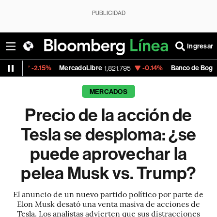
PUBLICIDAD
Ingresar
5%
MercadoLibre
-0.14%
Banco de Bogota
1,821.795
38,900.00
MERCADOS
Precio de la acción de
Tesla se desploma: ¿se
puede aprovechar la
pelea Musk vs. Trump?
El anuncio de un nuevo partido político por parte de
Elon Musk desató una venta masiva de acciones de
Tesla. Los analistas advierten que sus distracciones