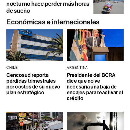
nocturno hace perder más horas
de sueño
Económicas e internacionales
CHILE
ARGENTINA
Cencosud reporta
Presidente del BCRA
pérdidas trimestrales
dice que no ve
por costos de su nuevo
necesaria una baja de
plan estratégico
encajes para reactivar el
crédito