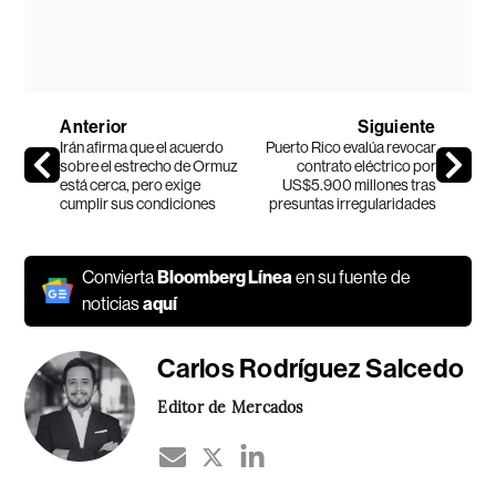
Anterior
Siguiente
Irán afirma que el acuerdo
Puerto Rico evalúa revocar
sobre el estrecho de Ormuz
contrato eléctrico por
está cerca, pero exige
US$5.900 millones tras
cumplir sus condiciones
presuntas irregularidades
Convierta
Bloomberg Línea
en su fuente de
noticias
aquí
Carlos Rodríguez Salcedo
Editor de Mercados