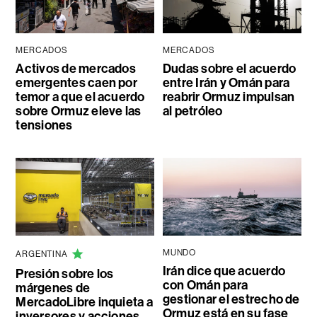
MERCADOS
MERCADOS
Activos de mercados
Dudas sobre el acuerdo
emergentes caen por
entre Irán y Omán para
temor a que el acuerdo
reabrir Ormuz impulsan
sobre Ormuz eleve las
al petróleo
tensiones
MUNDO
ARGENTINA
Irán dice que acuerdo
Presión sobre los
con Omán para
márgenes de
gestionar el estrecho de
MercadoLibre inquieta a
Ormuz está en su fase
inversores y acciones