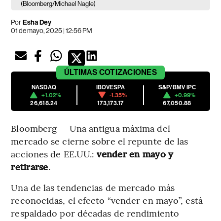
(Bloomberg/Michael Nagle)
Por
Esha Dey
01 de mayo, 2025 | 12:56 PM
ÚLTIMAS
COTIZACIONES
NASDAQ
IBOVESPA
S&P/BMV IPC
+1.02%
-1.35%
+0.99%
26,618.24
173,173.17
67,050.88
Bloomberg — Una antigua máxima del
mercado se cierne sobre el repunte de las
acciones de EE.UU.:
vender en mayo y
retirarse
.
Una de las tendencias de mercado más
reconocidas, el efecto “vender en mayo”, está
respaldado por décadas de rendimiento