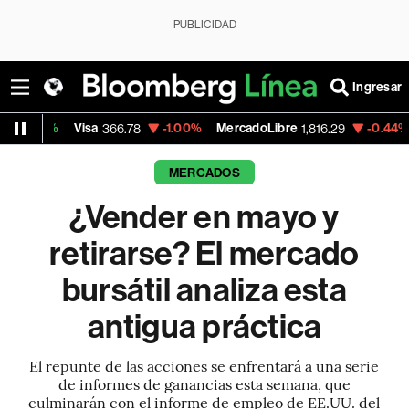
PUBLICIDAD
Ingresar
Visa
-1.00%
MercadoLibre
-0.44%
Banco de 
366.78
1,816.29
MERCADOS
¿Vender en mayo y
retirarse? El mercado
bursátil analiza esta
antigua práctica
El repunte de las acciones se enfrentará a una serie
de informes de ganancias esta semana, que
culminarán con el informe de empleo de EE.UU. del