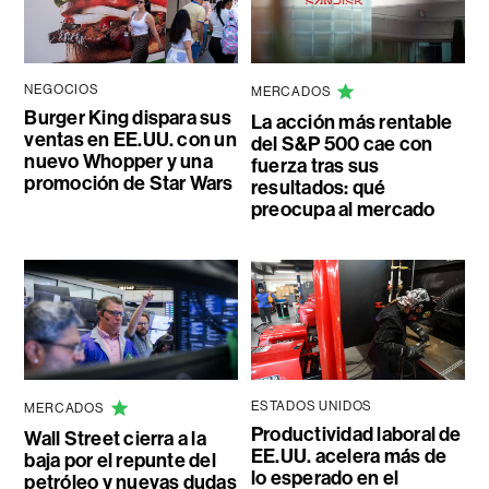
NEGOCIOS
MERCADOS
Burger King dispara sus
La acción más rentable
ventas en EE.UU. con un
del S&P 500 cae con
nuevo Whopper y una
fuerza tras sus
promoción de Star Wars
resultados: qué
preocupa al mercado
ESTADOS UNIDOS
MERCADOS
Productividad laboral de
Wall Street cierra a la
EE.UU. acelera más de
baja por el repunte del
lo esperado en el
petróleo y nuevas dudas