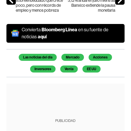
sobreendeudado que crece
3,12% anual en julio mientras
poco, pero con récords de
Banxico extiende la pausa
empleo y menos pobreza
monetaria
Convierta
Bloomberg Línea
en su fuente de
noticias
aquí
Temas de este artículo
Las noticias del día
Mercado
Acciones
Inversores
Venta
EE UU
PUBLICIDAD