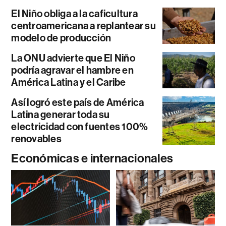
El Niño obliga a la caficultura
centroamericana a replantear su
modelo de producción
La ONU advierte que El Niño
podría agravar el hambre en
América Latina y el Caribe
Así logró este país de América
Latina generar toda su
electricidad con fuentes 100%
renovables
Económicas e internacionales