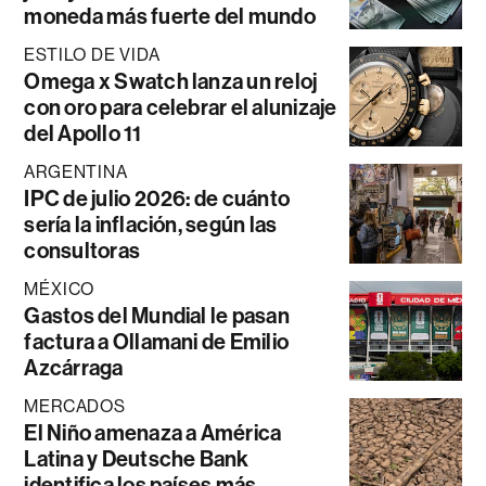
moneda más fuerte del mundo
ESTILO DE VIDA
Omega x Swatch lanza un reloj
con oro para celebrar el alunizaje
del Apollo 11
ARGENTINA
IPC de julio 2026: de cuánto
sería la inflación, según las
consultoras
MÉXICO
Gastos del Mundial le pasan
factura a Ollamani de Emilio
Azcárraga
MERCADOS
El Niño amenaza a América
Latina y Deutsche Bank
identifica los países más