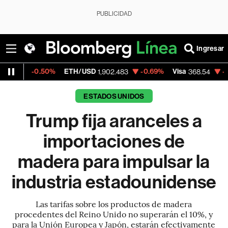
PUBLICIDAD
Ingresar
50%
ETH/USD
-0.69%
Visa
-0.28%
Merca
1,902.483
368.54
ESTADOS UNIDOS
Trump fija aranceles a
importaciones de
madera para impulsar la
industria estadounidense
Las tarifas sobre los productos de madera
procedentes del Reino Unido no superarán el 10%, y
para la Unión Europea y Japón, estarán efectivamente