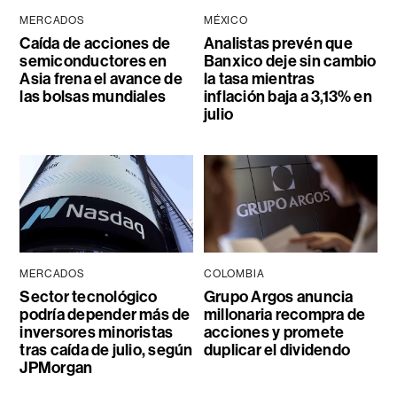
MERCADOS
MÉXICO
Caída de acciones de
Analistas prevén que
semiconductores en
Banxico deje sin cambio
Asia frena el avance de
la tasa mientras
las bolsas mundiales
inflación baja a 3,13% en
julio
MERCADOS
COLOMBIA
Sector tecnológico
Grupo Argos anuncia
podría depender más de
millonaria recompra de
inversores minoristas
acciones y promete
tras caída de julio, según
duplicar el dividendo
JPMorgan