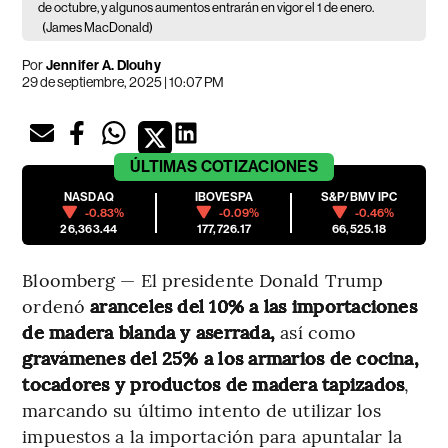
de octubre, y algunos aumentos entrarán en vigor el 1 de enero.
(James MacDonald)
Por
Jennifer A. Dlouhy
29 de septiembre, 2025 | 10:07 PM
ÚLTIMAS
COTIZACIONES
NASDAQ
IBOVESPA
S&P/BMV IPC
-0.83%
-0.09%
-0.46%
26,363.44
177,726.17
66,525.18
Bloomberg — El presidente Donald Trump
ordenó
aranceles del 10% a las importaciones
de madera blanda y aserrada,
así como
gravámenes del 25% a los armarios de cocina,
tocadores y productos de madera tapizados
,
marcando su último intento de utilizar los
impuestos a la importación para apuntalar la