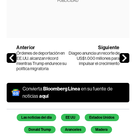
PUBLICIDAD
Anterior
Siguiente
Órdenes de deportación en
Diageo anuncia un recorte de
EE.UU. alcanzan récord
US$1.000 millones para
mientras Trump endurece su
impulsar el crecimiento
política migratoria
Convierta
Bloomberg Línea
en su fuente de
noticias
aquí
Temas de este artículo
Las noticias del día
EE UU
Estados Unidos
Donald Trump
Aranceles
Madera