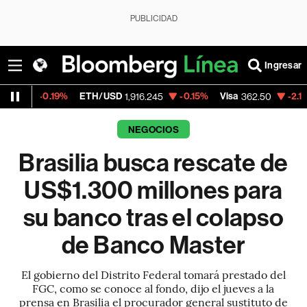
PUBLICIDAD
Ingresar
19%
ETH/USD
-0.15%
Visa
-2.15%
Mercado
1,916.245
362.50
NEGOCIOS
Brasilia busca rescate de
US$1.300 millones para
su banco tras el colapso
de Banco Master
El gobierno del Distrito Federal tomará prestado del
FGC, como se conoce al fondo, dijo el jueves a la
prensa en Brasilia el procurador general sustituto de