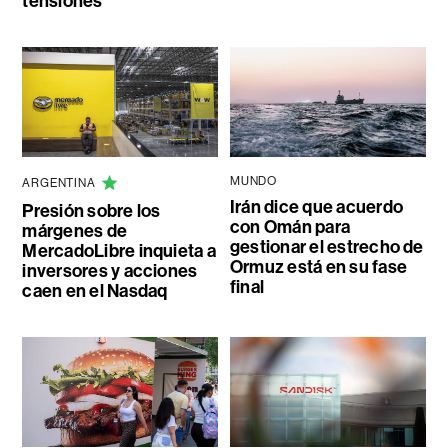
tensiones
MUNDO
ARGENTINA
Irán dice que acuerdo
Presión sobre los
con Omán para
márgenes de
gestionar el estrecho de
MercadoLibre inquieta a
Ormuz está en su fase
inversores y acciones
final
caen en el Nasdaq