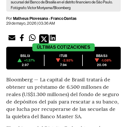
sucursal del Banco de Brasilia en el distrito financiero de São Paulo.
Fotógrafo: Victor Moriyama/Bloomberg
Por
Matheus Piovesana - Franco Dantas
29 de mayo, 2026 | 03:36 AM
ÚLTIMAS
COTIZACIONES
BSLI3
ITUB
BBAS3
+1.37%
-2.93%
-1.08%
2.97
7.94
20.06
Bloomberg — La capital de Brasil tratará de
obtener un préstamo de 6.500 millones de
reales (US$1.300 millones) del fondo de seguro
de depósitos del país para rescatar a su banco,
que lucha por recuperarse de las secuelas de
la quiebra del Banco Master SA.