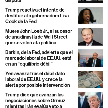
disputa
Trump reactiva el intento de
destituir a la gobernadora Lisa
Cook de la Fed
Muere John Loeb Jr., el sucesor
de una dinastía de Wall Street
que se volcó a la política
Barkin, de la Fed, advierte que el
mercado laboral de EE.UU. está
en un “equilibrio débil”
Yen avanza tras el débil dato
laboral de EE.UU. y crece la
alerta por posible intervención
Trump dice que avanzan las
negociaciones sobre Ormuz
mientras Irán evalúa veto a