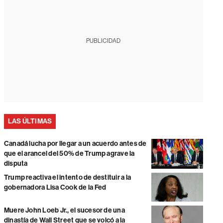
PUBLICIDAD
LAS ÚLTIMAS
Canadá lucha por llegar a un acuerdo antes de
que el arancel del 50% de Trump agrave la
disputa
Trump reactiva el intento de destituir a la
gobernadora Lisa Cook de la Fed
Muere John Loeb Jr., el sucesor de una
dinastía de Wall Street que se volcó a la