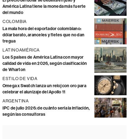
El precio del dólar se debilita en julio y
América Latina tiene la moneda más fuerte
del mundo
COLOMBIA
La mala hora del exportador colombiano:
dólar barato, aranceles y fletes que no dan
tregua
LATINOAMÉRICA
Los 5 países de América Latina con mayor
calidad de vida en 2026, según clasificación
de Wharton
ESTILO DE VIDA
Omega x Swatch lanza un reloj con oro para
celebrar el alunizaje del Apollo 11
ARGENTINA
IPC de julio 2026: de cuánto sería la inflación,
según las consultoras