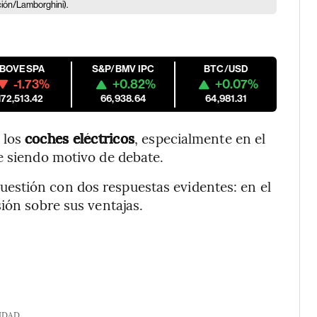
ión/Lamborghini).
IBOVESPA
S&P/BMV IPC
BTC/USD
-1.73%
+0.82%
+0.07%
172,513.42
66,938.64
64,981.31
 los
coches eléctricos
, especialmente en el
e siendo motivo de debate.
cuestión con dos respuestas evidentes: en el
ión sobre sus ventajas.
IDAD