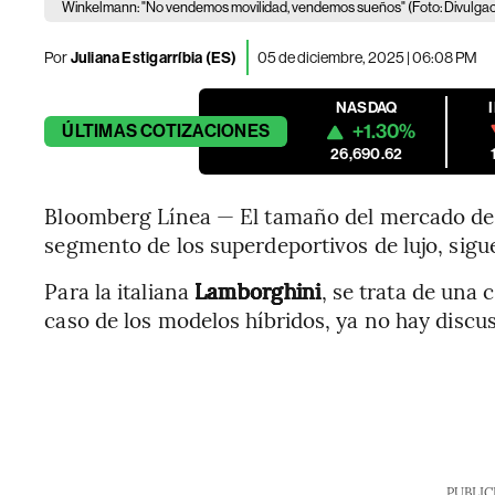
Winkelmann: "No vendemos movilidad, vendemos sueños" (Foto: Divulgac
Por
Juliana Estigarríbia (ES)
05 de diciembre, 2025 | 06:08 PM
NASDAQ
+1.30%
ÚLTIMAS
COTIZACIONES
26,690.62
Bloomberg Línea — El tamaño del mercado de
segmento de los superdeportivos de lujo, sigu
Para la italiana
Lamborghini
, se trata de una 
caso de los modelos híbridos, ya no hay discus
PUBLIC