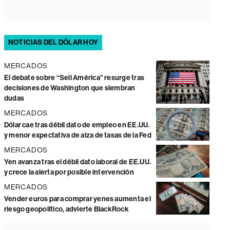
NOTICIAS DEL DÓLAR HOY
MERCADOS
El debate sobre “Sell América” resurge tras
decisiones de Washington que siembran
dudas
MERCADOS
Dólar cae tras débil dato de empleo en EE.UU.
y menor expectativa de alza de tasas de la Fed
MERCADOS
Yen avanza tras el débil dato laboral de EE.UU.
y crece la alerta por posible intervención
MERCADOS
Vender euros para comprar yenes aumenta el
riesgo geopolítico, advierte BlackRock