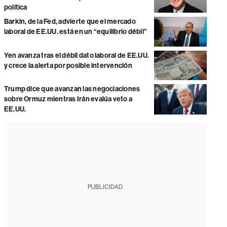
política
Barkin, de la Fed, advierte que el mercado
laboral de EE.UU. está en un “equilibrio débil”
Yen avanza tras el débil dato laboral de EE.UU.
y crece la alerta por posible intervención
Trump dice que avanzan las negociaciones
sobre Ormuz mientras Irán evalúa veto a
EE.UU.
PUBLICIDAD