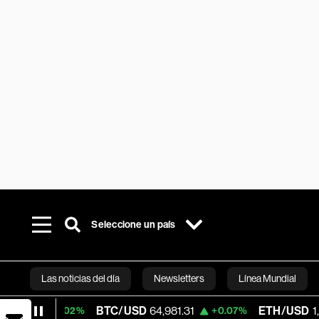
Seleccione un país
Las noticias del día
Newsletters
Línea Mundial
BTC/USD
64,981.31
ETH/USD
1,920.055
0.02%
+0.07%
Bloomberg 