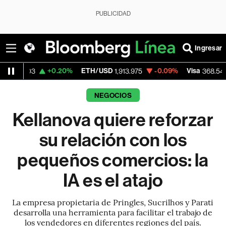
PUBLICIDAD
Ingresar
+0.20%
ETH/USD
-0.09%
Visa
-0.28%
1,913.975
368.54
NEGOCIOS
Kellanova quiere reforzar
su relación con los
pequeños comercios: la
IA es el atajo
La empresa propietaria de Pringles, Sucrilhos y Parati
desarrolla una herramienta para facilitar el trabajo de
los vendedores en diferentes regiones del país.