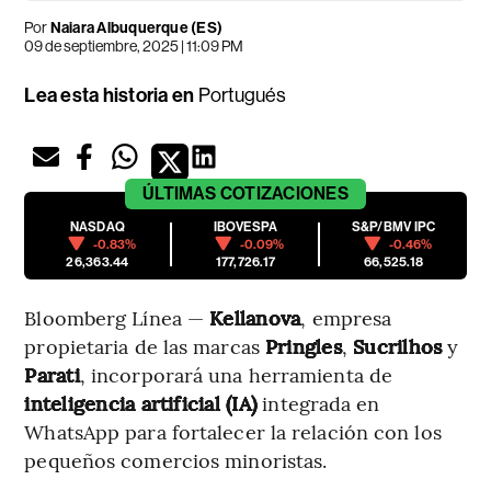
Por
Naiara Albuquerque (ES)
09 de septiembre, 2025 | 11:09 PM
Lea esta historia en
Portugués
ÚLTIMAS
COTIZACIONES
NASDAQ
IBOVESPA
S&P/BMV IPC
-0.83%
-0.09%
-0.46%
26,363.44
177,726.17
66,525.18
Bloomberg Línea —
Kellanova
, empresa
propietaria de las marcas
Pringles
,
Sucrilhos
y
Parati
, incorporará una herramienta de
inteligencia artificial (IA)
integrada en
WhatsApp para fortalecer la relación con los
pequeños comercios minoristas.