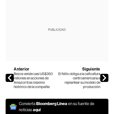
PUBLICIDAD
Anterior
Siguiente
Bezos vende casi US$350
El Niño obliga a la caficultura
millones en acciones de
centroamericana a
Amazon tras máximo
replantear su modelo de
histórico de la compañía
producción
Convierta
Bloomberg Línea
en su fuente de
noticias
aquí