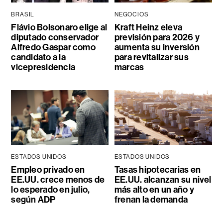
BRASIL
NEGOCIOS
Flávio Bolsonaro elige al
Kraft Heinz eleva
diputado conservador
previsión para 2026 y
Alfredo Gaspar como
aumenta su inversión
candidato a la
para revitalizar sus
vicepresidencia
marcas
ESTADOS UNIDOS
ESTADOS UNIDOS
Empleo privado en
Tasas hipotecarias en
EE.UU. crece menos de
EE.UU. alcanzan su nivel
lo esperado en julio,
más alto en un año y
según ADP
frenan la demanda