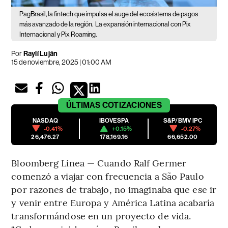
PagBrasil, la fintech que impulsa el auge del ecosistema de pagos
más avanzado de la región.
La expansión internacional con Pix
Internacional y Pix Roaming.
Por
Raylí Luján
15 de noviembre, 2025 | 01:00 AM
ÚLTIMAS
COTIZACIONES
NASDAQ
IBOVESPA
S&P/BMV IPC
-0.41%
+0.15%
-0.27%
26,476.27
178,169.16
66,652.00
Bloomberg Línea — Cuando Ralf Germer
comenzó a viajar con frecuencia a São Paulo
por razones de trabajo, no imaginaba que ese ir
y venir entre Europa y América Latina acabaría
transformándose en un proyecto de vida.