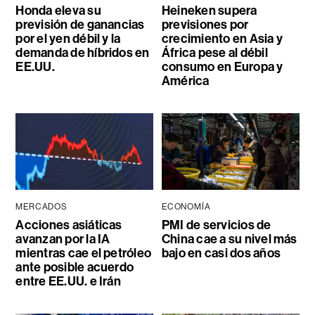
Honda eleva su
Heineken supera
previsión de ganancias
previsiones por
por el yen débil y la
crecimiento en Asia y
demanda de híbridos en
África pese al débil
EE.UU.
consumo en Europa y
América
MERCADOS
ECONOMÍA
Acciones asiáticas
PMI de servicios de
avanzan por la IA
China cae a su nivel más
mientras cae el petróleo
bajo en casi dos años
ante posible acuerdo
entre EE.UU. e Irán