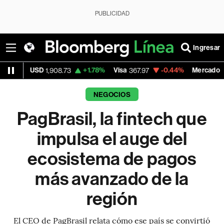
PUBLICIDAD
Ingresar
+1.78%
Visa
-0.44%
MercadoLibre
+1
08.73
367.97
1,916.71
NEGOCIOS
PagBrasil, la fintech que
impulsa el auge del
ecosistema de pagos
más avanzado de la
región
El CEO de PagBrasil relata cómo ese país se convirtió