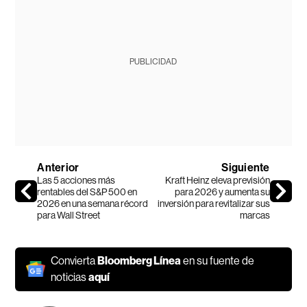
PUBLICIDAD
Anterior
Siguiente
Las 5 acciones más
Kraft Heinz eleva previsión
rentables del S&P 500 en
para 2026 y aumenta su
2026 en una semana récord
inversión para revitalizar sus
para Wall Street
marcas
Convierta
Bloomberg Línea
en su fuente de
noticias
aquí