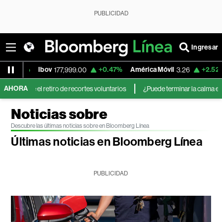
PUBLICIDAD
Ingresar
+0.47%
América Móvil
+2.52%
MercadoLibr
177,999.00
3.26
AHORA
o de recortes voluntarios
¿Puede terminar la calma en el mercado de div
Noticias sobre
Descubre las últimas noticias sobre en Bloomberg Línea
Últimas noticias en Bloomberg Línea
PUBLICIDAD