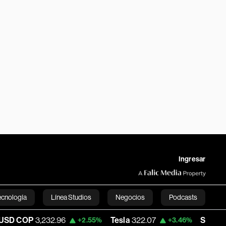
Ingresar
ecnología
Línea Studios
Negocios
Podcasts
3,232.96
Tesla
322.07
Space X
114.44
+2.55%
+3.46%
English