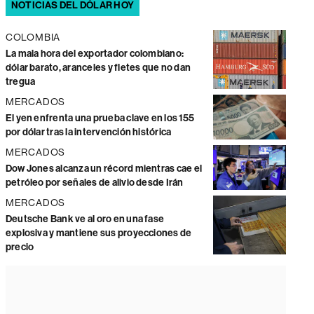
NOTICIAS DEL DÓLAR HOY
COLOMBIA
La mala hora del exportador colombiano:
dólar barato, aranceles y fletes que no dan
tregua
MERCADOS
El yen enfrenta una prueba clave en los 155
por dólar tras la intervención histórica
MERCADOS
Dow Jones alcanza un récord mientras cae el
petróleo por señales de alivio desde Irán
MERCADOS
Deutsche Bank ve al oro en una fase
explosiva y mantiene sus proyecciones de
precio