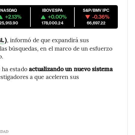
NASDAQ
IBOVESPA
S&P/BMV IPC
+2.13%
+0.00%
-0.36%
25,913.90
178,000.24
66,697.22
)
, informó de que expandirá sus
GL
 las búsquedas, en el marco de un esfuerzo
o.
 ha estado
actualizando un nuevo sistema
estigadores a que aceleren sus
IDAD