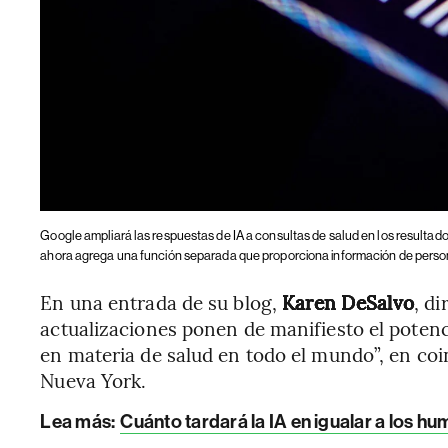
Google ampliará las respuestas de IA a consultas de salud en los resultad
ahora agrega una función separada que proporciona información de person
En una entrada de su blog,
Karen DeSalvo
, di
actualizaciones ponen de manifiesto el potenci
en materia de salud en todo el mundo”, en co
Nueva York.
Lea más:
Cuánto tardará la IA en igualar a los h