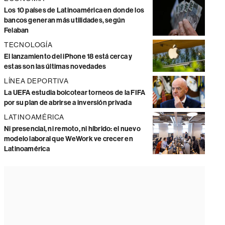
Los 10 países de Latinoamérica en donde los
bancos generan más utilidades, según
Felaban
TECNOLOGÍA
El lanzamiento del iPhone 18 está cerca y
estas son las últimas novedades
LÍNEA DEPORTIVA
La UEFA estudia boicotear torneos de la FIFA
por su plan de abrirse a inversión privada
LATINOAMÉRICA
Ni presencial, ni remoto, ni híbrido: el nuevo
modelo laboral que WeWork ve crecer en
Latinoamérica