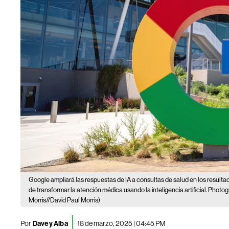
Google ampliará las respuestas de IA a consultas de salud en los result
de transformar la atención médica usando la inteligencia artificial. Phot
Morris//David Paul Morris)
Por
Davey Alba
18 de marzo, 2025 | 04:45 PM