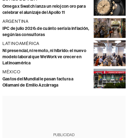
Omega x Swatch lanza un reloj con oro para
celebrar el alunizaje del Apollo 11
ARGENTINA
IPC de julio 2026: de cuánto sería la inflación,
según las consultoras
LATINOAMÉRICA
Ni presencial, ni remoto, ni híbrido: el nuevo
modelo laboral que WeWork ve crecer en
Latinoamérica
MÉXICO
Gastos del Mundial le pasan factura a
Ollamani de Emilio Azcárraga
PUBLICIDAD