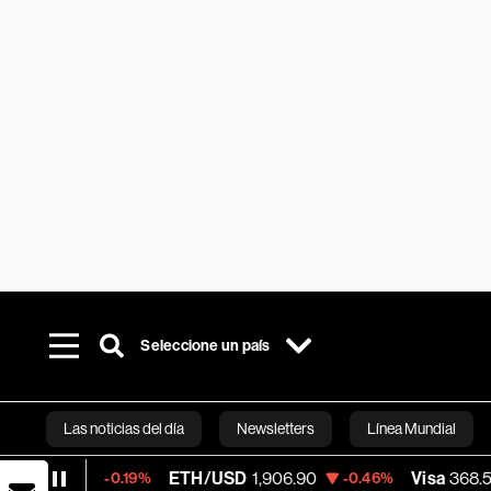
Seleccione un país
Las noticias del día
Newsletters
Línea Mundial
ETH/USD
1,906.90
Visa
368.54
-0.19%
-0.46%
-0.28%
Bloomberg 