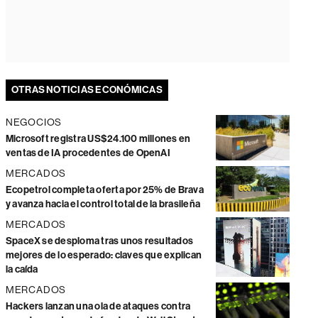
OTRAS NOTICIAS ECONÓMICAS
NEGOCIOS
Microsoft registra US$24.100 millones en
ventas de IA procedentes de OpenAI
MERCADOS
Ecopetrol completa oferta por 25% de Brava
y avanza hacia el control total de la brasileña
MERCADOS
SpaceX se desploma tras unos resultados
mejores de lo esperado: claves que explican
la caída
MERCADOS
Hackers lanzan una ola de ataques contra