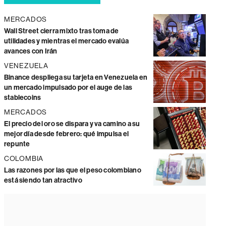
MERCADOS
Wall Street cierra mixto tras toma de
utilidades y mientras el mercado evalúa
avances con Irán
VENEZUELA
Binance despliega su tarjeta en Venezuela en
un mercado impulsado por el auge de las
stablecoins
MERCADOS
El precio del oro se dispara y va camino a su
mejor día desde febrero: qué impulsa el
repunte
COLOMBIA
Las razones por las que el peso colombiano
está siendo tan atractivo