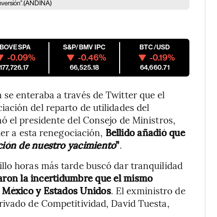
(ANDINA)
nversión".
IBOVESPA
S&P/BMV IPC
BTC/USD
-0.09%
-0.46%
-0.19%
177,726.17
66,525.18
64,660.71
se enteraba a través de Twitter que el
ación del reparto de utilidades del
ó el presidente del Consejo de Ministros,
der a esta renegociación,
Bellido añadió que
ción de nuestro yacimiento
”
.
llo horas más tarde buscó dar tranquilidad
varon la incertidumbre que el mismo
a México y Estados Unidos
. El exministro de
rivado de Competitividad, David Tuesta,