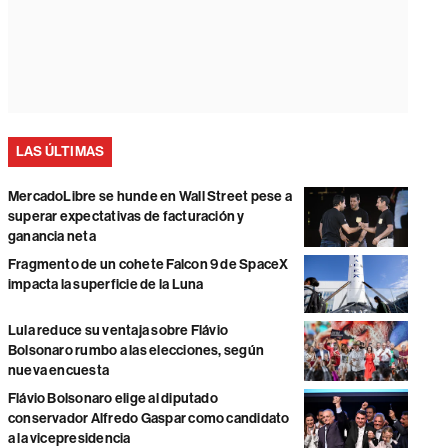
LAS ÚLTIMAS
MercadoLibre se hunde en Wall Street pese a
superar expectativas de facturación y
ganancia neta
Fragmento de un cohete Falcon 9 de SpaceX
impacta la superficie de la Luna
Lula reduce su ventaja sobre Flávio
Bolsonaro rumbo a las elecciones, según
nueva encuesta
Flávio Bolsonaro elige al diputado
conservador Alfredo Gaspar como candidato
a la vicepresidencia