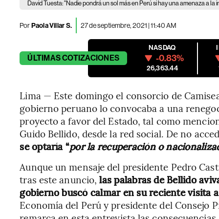
David Tuesta: "Nadie pondrá un sol más en Perú si hay una amenaza a la i
Por
Paola Villar S.
27 de septiembre, 2021 | 11:40 AM
NASDAQ
-0.83%
ÚLTIMAS
COTIZACIONES
26,363.44
Lima — Este domingo el consorcio de Camisea 
gobierno peruano lo convocaba a una renegoci
proyecto a favor del Estado, tal como mencion
Guido Bellido, desde la red social. De no acce
se optaría “
por la recuperación o nacionaliza
Aunque un mensaje del presidente Pedro Casti
tras este anuncio,
las palabras de Bellido avi
gobierno buscó calmar en su reciente visita 
Economía del Perú y presidente del Consejo P
remarca en esta entrevista las consecuencias.