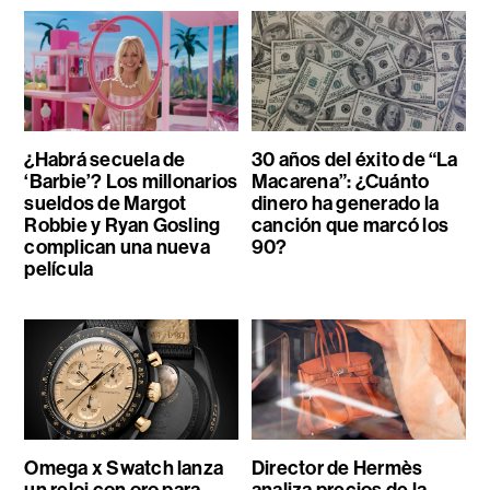
¿Habrá secuela de
30 años del éxito de “La
‘Barbie’? Los millonarios
Macarena”: ¿Cuánto
sueldos de Margot
dinero ha generado la
Robbie y Ryan Gosling
canción que marcó los
complican una nueva
90?
película
Omega x Swatch lanza
Director de Hermès
un reloj con oro para
analiza precios de la