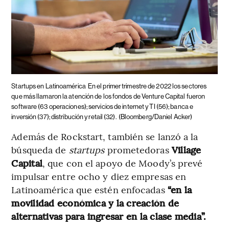
Startups en Latinoamérica
En el primer trimestre de 2022 los sectores
que más llamaron la atención de los fondos de Venture Capital fueron
software (63 operaciones); servicios de internet y TI (56); banca e
inversión (37); distribución y retail (32).
(Bloomberg/Daniel Acker)
Además de Rockstart, también se lanzó a la
búsqueda de
startups
prometedoras
Village
Capital
, que con el apoyo de Moody’s prevé
impulsar entre ocho y diez empresas en
Latinoamérica que estén enfocadas
“en la
movilidad económica y la creación de
alternativas para ingresar en la clase media”.