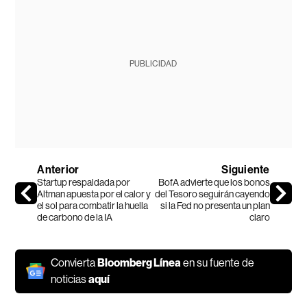
PUBLICIDAD
Anterior
Siguiente
Startup respaldada por
BofA advierte que los bonos
Altman apuesta por el calor y
del Tesoro seguirán cayendo
el sol para combatir la huella
si la Fed no presenta un plan
de carbono de la IA
claro
Convierta
Bloomberg Línea
en su fuente de
noticias
aquí