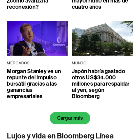
¿cómo avanza la
mayor ritmo en más de
reconexión?
cuatro años
MERCADOS
MUNDO
Morgan Stanley ve un
Japón habría gastado
repunte del impulso
otros US$34.000
bursátil gracias a las
millones para respaldar
ganancias
al yen, según
empresariales
Bloomberg
Cargar más
Lujos y vida en Bloomberg Línea