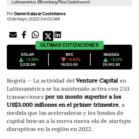
Latinoamérica
(Bloomberg/Rina Castelnuovo)
Por
Daniel Salazar Castellanos
13 de mayo, 2022 | 04:00 AM
ÚLTIMAS
COTIZACIONES
DÓLAR
BVC
NASDAQ
+2.55%
-0.62%
+2.13%
3,232.96
16,120.00
25,913.90
Bogotá — La actividad del
Venture Capital
en
Latinoamérica se ha mantenido activa con 253
transacciones
por un monto superior a los
US$3.000 millones en el primer trimestre
, a
medida que las aceleradoras y los fondos de
capital buscan a la nueva nueva ola de
startups
disruptivas en la región en 2022.