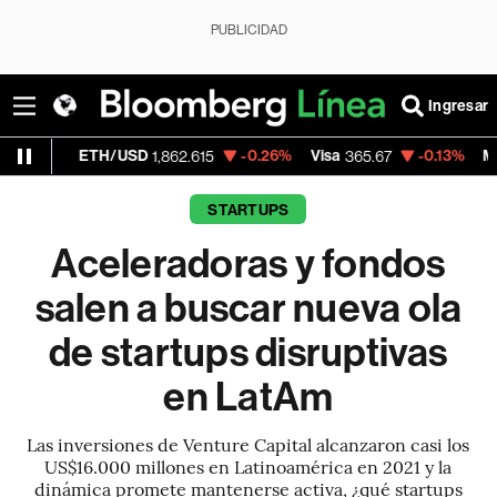
PUBLICIDAD
Ingresar
/USD
-0.26%
Visa
-0.13%
MercadoLibre
1,862.615
365.67
1,9
STARTUPS
Aceleradoras y fondos
salen a buscar nueva ola
de startups disruptivas
en LatAm
Las inversiones de Venture Capital alcanzaron casi los
US$16.000 millones en Latinoamérica en 2021 y la
dinámica promete mantenerse activa, ¿qué startups