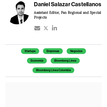
Daniel Salazar Castellanos
Assistant Editor, Pan Regional and Special
Projects
Temas de este artículo
Startups
Empresas
Negocios
Economía
Bloomberg Línea
Bloomberg Línea Colombia