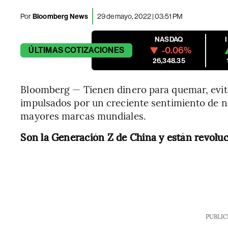
Por
Bloomberg News
29 de mayo, 2022 | 03:51 PM
NASDAQ
-0.06%
ÚLTIMAS
COTIZACIONES
26,348.35
Bloomberg — Tienen dinero para quemar, evita
impulsados por un creciente sentimiento de n
mayores marcas mundiales.
Son la Generación Z de China y están revolu
PUBLIC