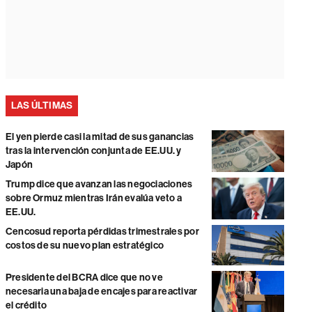
LAS ÚLTIMAS
El yen pierde casi la mitad de sus ganancias
tras la intervención conjunta de EE.UU. y
Japón
Trump dice que avanzan las negociaciones
sobre Ormuz mientras Irán evalúa veto a
EE.UU.
Cencosud reporta pérdidas trimestrales por
costos de su nuevo plan estratégico
Presidente del BCRA dice que no ve
necesaria una baja de encajes para reactivar
el crédito