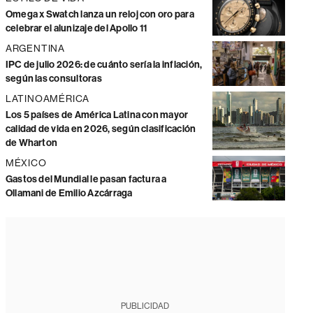
Omega x Swatch lanza un reloj con oro para
celebrar el alunizaje del Apollo 11
ARGENTINA
IPC de julio 2026: de cuánto sería la inflación,
según las consultoras
LATINOAMÉRICA
Los 5 países de América Latina con mayor
calidad de vida en 2026, según clasificación
de Wharton
MÉXICO
Gastos del Mundial le pasan factura a
Ollamani de Emilio Azcárraga
PUBLICIDAD