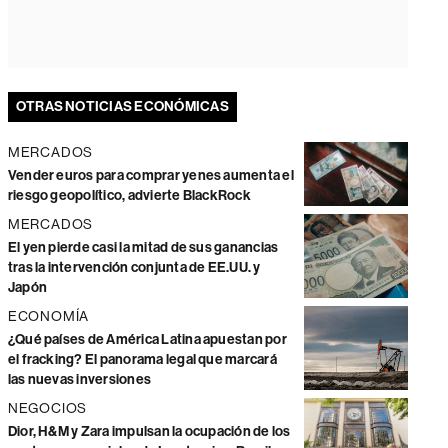
OTRAS NOTICIAS ECONÓMICAS
MERCADOS
Vender euros para comprar yenes aumenta el
riesgo geopolítico, advierte BlackRock
MERCADOS
El yen pierde casi la mitad de sus ganancias
tras la intervención conjunta de EE.UU. y
Japón
ECONOMÍA
¿Qué países de América Latina apuestan por
el fracking? El panorama legal que marcará
las nuevas inversiones
NEGOCIOS
Dior, H&M y Zara impulsan la ocupación de los