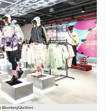
g
(Bloomberg/Qilai Shen)