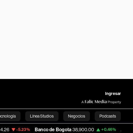
Ingresar
ecnología
Línea Studios
Negocios
Podcasts
Banco de Bogota
38,900.00
Apple
312.53
-5.23%
+0.46%
English