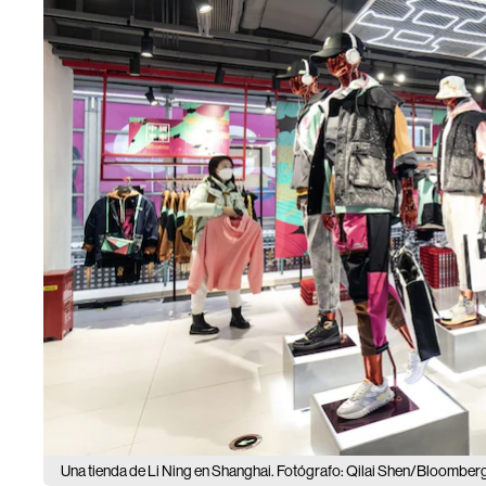
Una tienda de Li Ning en Shanghai. Fotógrafo: Qilai Shen/Bloomber