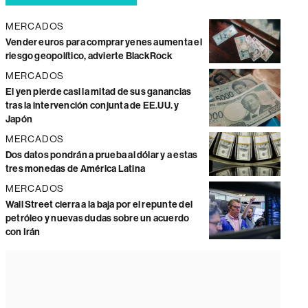
MERCADOS
Vender euros para comprar yenes aumenta el
riesgo geopolítico, advierte BlackRock
MERCADOS
El yen pierde casi la mitad de sus ganancias
tras la intervención conjunta de EE.UU. y
Japón
MERCADOS
Dos datos pondrán a prueba al dólar y a estas
tres monedas de América Latina
MERCADOS
Wall Street cierra a la baja por el repunte del
petróleo y nuevas dudas sobre un acuerdo
con Irán