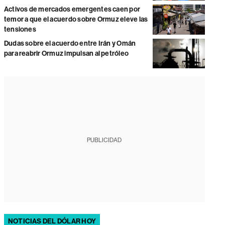
Activos de mercados emergentes caen por
temor a que el acuerdo sobre Ormuz eleve las
tensiones
Dudas sobre el acuerdo entre Irán y Omán
para reabrir Ormuz impulsan al petróleo
PUBLICIDAD
NOTICIAS DEL DÓLAR HOY