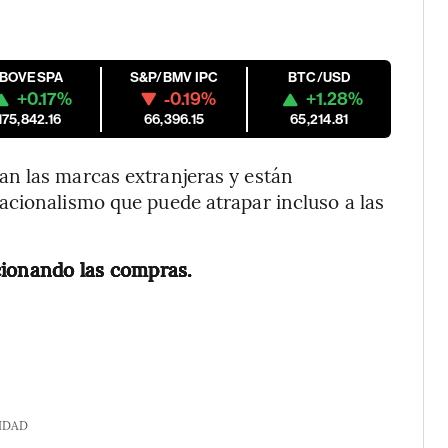
IBOVESPA
S&P/BMV IPC
BTC/USD
+0.17%
-0.19%
+1.28%
175,842.16
66,396.15
65,214.81
n las marcas extranjeras y están
acionalismo que puede atrapar incluso a las
cionando las compras.
IDAD