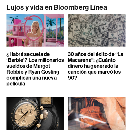
Lujos y vida en Bloomberg Línea
¿Habrá secuela de
30 años del éxito de “La
‘Barbie’? Los millonarios
Macarena”: ¿Cuánto
sueldos de Margot
dinero ha generado la
Robbie y Ryan Gosling
canción que marcó los
complican una nueva
90?
película