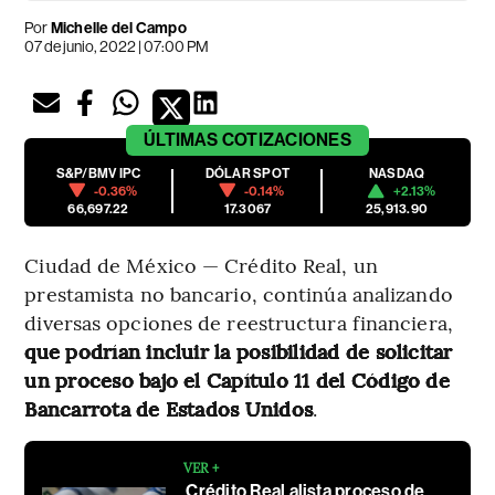
Por
Michelle del Campo
07 de junio, 2022 | 07:00 PM
ÚLTIMAS
COTIZACIONES
S&P/BMV IPC
DÓLAR SPOT
NASDAQ
-0.36%
-0.14%
+2.13%
66,697.22
17.3067
25,913.90
Ciudad de México — Crédito Real, un
prestamista no bancario, continúa analizando
diversas opciones de reestructura financiera,
que podrían incluir la posibilidad de solicitar
un proceso bajo el Capítulo 11 del Código de
Bancarrota de Estados Unidos
.
VER +
Crédito Real alista proceso de