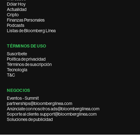
Dólar Hoy
Actualidad
Cripto
Finanzas Personales
Podcasts
Listas de Bloomberg Línea
TÉRMINOS DE USO
Suscríbete
Política de privacidad
Términos de suscripción
Tecnología
T&C
NEGOCIOS
Eventos - Summit
partnerships@bloomberglinea.com
Anúnciate con nosotros ads@bloomberglinea.com
Soporte al cliente: support@bloomberglinea.com
Soluciones de publicidad