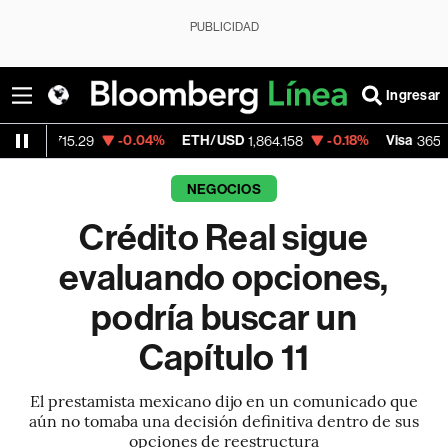
PUBLICIDAD
Ingresar
-0.04%
ETH/USD
-0.18%
Visa
-0.13
5.29
1,864.158
365.67
NEGOCIOS
Crédito Real sigue
evaluando opciones,
podría buscar un
Capítulo 11
El prestamista mexicano dijo en un comunicado que
aún no tomaba una decisión definitiva dentro de sus
opciones de reestructura