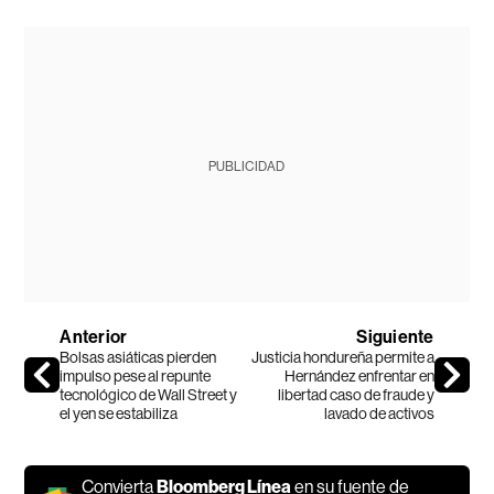
PUBLICIDAD
Anterior
Siguiente
Bolsas asiáticas pierden
Justicia hondureña permite a
impulso pese al repunte
Hernández enfrentar en
tecnológico de Wall Street y
libertad caso de fraude y
el yen se estabiliza
lavado de activos
Convierta
Bloomberg Línea
en su fuente de