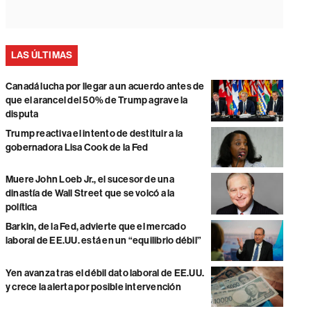
LAS ÚLTIMAS
Canadá lucha por llegar a un acuerdo antes de
que el arancel del 50% de Trump agrave la
disputa
Trump reactiva el intento de destituir a la
gobernadora Lisa Cook de la Fed
Muere John Loeb Jr., el sucesor de una
dinastía de Wall Street que se volcó a la
política
Barkin, de la Fed, advierte que el mercado
laboral de EE.UU. está en un “equilibrio débil”
Yen avanza tras el débil dato laboral de EE.UU.
y crece la alerta por posible intervención