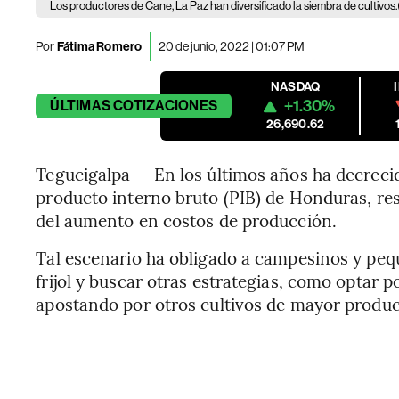
Los productores de Cane, La Paz han diversificado la siembra de cultivos.
Por
Fátima Romero
20 de junio, 2022 | 01:07 PM
NASDAQ
+1.30%
ÚLTIMAS
COTIZACIONES
26,690.62
Tegucigalpa — En los últimos años ha decrecid
producto interno bruto (PIB) de Honduras, resu
del aumento en costos de producción.
Tal escenario ha obligado a campesinos y pequ
frijol y buscar otras estrategias, como optar p
apostando por otros cultivos de mayor product