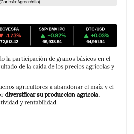
(Cortesía: Agrocrédito)
IBOVESPA
S&P/BMV IPC
BTC/USD
-1.73%
+0.82%
+0.03%
172,513.42
66,938.64
64,951.94
o la participación de granos básicos en el
ltado de la caída de los precios agrícolas y
eños agricultores a abandonar el maíz y el
or
diversificar su producción agrícola
,
ividad y rentabilidad.