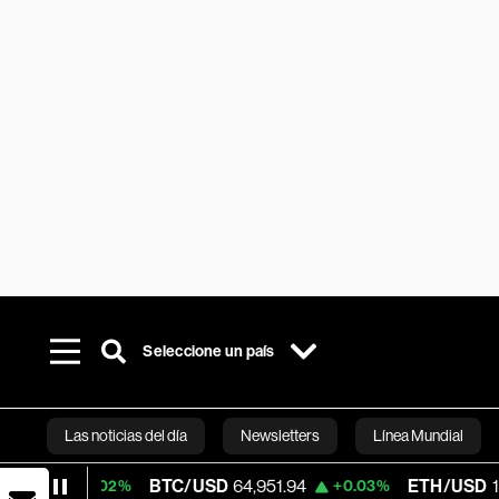
Seleccione un país
Las noticias del día
Newsletters
Línea Mundial
BTC/USD
64,951.94
ETH/USD
1,915.823
.02%
+0.03%
+
Bloomberg 