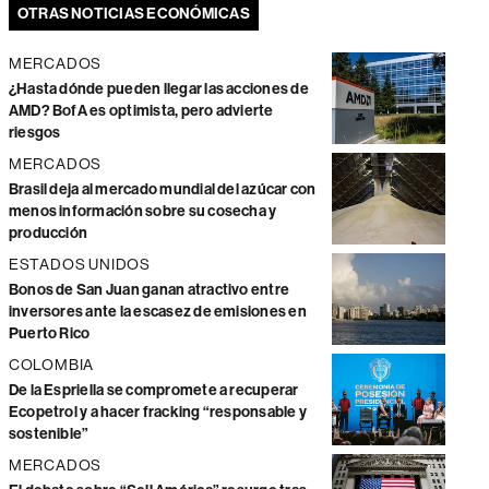
OTRAS NOTICIAS ECONÓMICAS
MERCADOS
¿Hasta dónde pueden llegar las acciones de
AMD? BofA es optimista, pero advierte
riesgos
MERCADOS
Brasil deja al mercado mundial del azúcar con
menos información sobre su cosecha y
producción
ESTADOS UNIDOS
Bonos de San Juan ganan atractivo entre
inversores ante la escasez de emisiones en
Puerto Rico
COLOMBIA
De la Espriella se compromete a recuperar
Ecopetrol y a hacer fracking “responsable y
sostenible”
MERCADOS