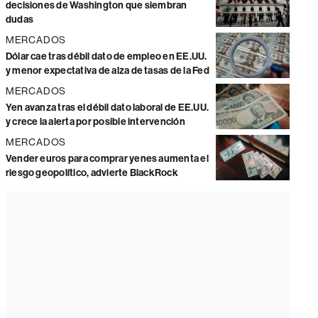
decisiones de Washington que siembran
dudas
MERCADOS
Dólar cae tras débil dato de empleo en EE.UU.
y menor expectativa de alza de tasas de la Fed
MERCADOS
Yen avanza tras el débil dato laboral de EE.UU.
y crece la alerta por posible intervención
MERCADOS
Vender euros para comprar yenes aumenta el
riesgo geopolítico, advierte BlackRock