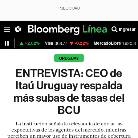
PUBLICIDAD
Ingresar
+2.02%
Visa
-0.22%
MercadoLibre
+1.60%
368.77
1,920.325
URUGUAY
ENTREVISTA: CEO de
Itaú Uruguay respalda
más subas de tasas del
BCU
La institución señala la relevancia de anclar las
expectativas de los agentes del mercado, mientras
perciben un mayor uso de instrumentos de cobertura