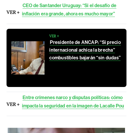
CEO de Santander Uruguay: “Si el desafío de
VER +
inflación era grande, ahora es mucho mayor”
VER +
Presidente de ANCAP: “Si precio
internacional achica la brecha”
combustibles bajarán “sin dudas”
Entre crímenes narco y disputas políticas: cómo
VER +
impacta la seguridad en la imagen de Lacalle Pou