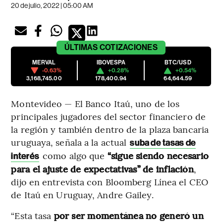
20 de julio, 2022 | 05:00 AM
ÚLTIMAS
COTIZACIONES
MERVAL
IBOVESPA
BTC/USD
-0.63%
+0.28%
+0.54%
3,168,745.00
178,400.94
64,644.59
Montevideo — El Banco Itaú, uno de los
principales jugadores del sector financiero de
la región y también dentro de la plaza bancaria
uruguaya, señala a la actual
suba de tasas de
como algo que
“sigue siendo necesario
interés
para el ajuste de expectativas” de inflación
,
dijo en entrevista con Bloomberg Línea el CEO
de Itaú en Uruguay, Andre Gailey.
“Esta tasa
por ser momentánea no generó un