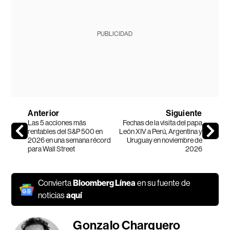
PUBLICIDAD
Anterior
Siguiente
Las 5 acciones más
Fechas de la visita del papa
rentables del S&P 500 en
León XIV a Perú, Argentina y
2026 en una semana récord
Uruguay en noviembre de
para Wall Street
2026
Convierta
Bloomberg Línea
en su fuente de
noticias
aquí
Gonzalo Charquero