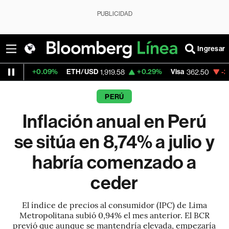
PUBLICIDAD
Ingresar
09%
ETH/USD
+0.29%
Visa
-2.15%
Mercado
1,919.58
362.50
PERÚ
Inflación anual en Perú
se sitúa en 8,74% a julio y
habría comenzado a
ceder
El índice de precios al consumidor (IPC) de Lima
Metropolitana subió 0,94% el mes anterior. El BCR
previó que aunque se mantendría elevada, empezaría