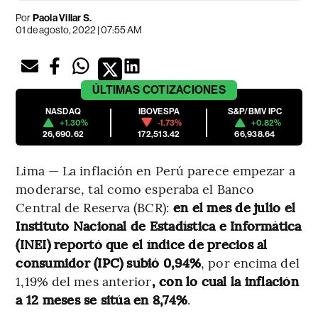
Por
Paola Villar S.
01 de agosto, 2022 | 07:55 AM
ÚLTIMAS
COTIZACIONES
NASDAQ
IBOVESPA
S&P/BMV IPC
+1.30%
-1.73%
+0.82%
26,690.62
172,513.42
66,938.64
Lima — La inflación en Perú parece empezar a
moderarse, tal como esperaba el Banco
Central de Reserva (BCR):
en el mes de julio el
Instituto Nacional de Estadística e Informática
(INEI) reportó que el índice de precios al
consumidor (IPC) subió 0,94%
, por encima del
1,19% del mes anterior
, con lo cual la inflación
a 12 meses se sitúa en 8,74%
.