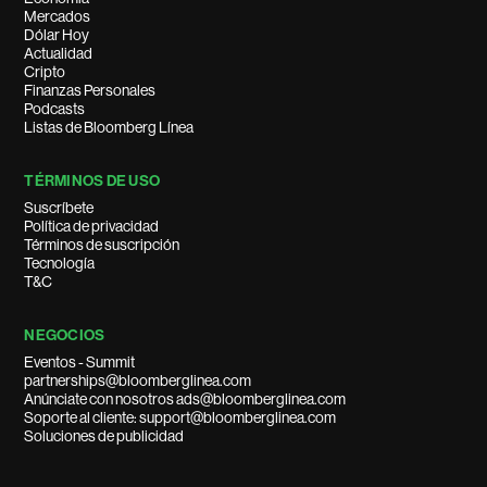
Mercados
Dólar Hoy
Actualidad
Cripto
Finanzas Personales
Podcasts
Listas de Bloomberg Línea
TÉRMINOS DE USO
Suscríbete
Política de privacidad
Términos de suscripción
Tecnología
T&C
NEGOCIOS
Eventos - Summit
partnerships@bloomberglinea.com
Anúnciate con nosotros ads@bloomberglinea.com
Soporte al cliente: support@bloomberglinea.com
Soluciones de publicidad