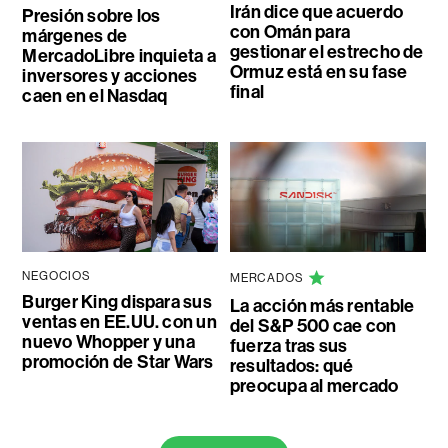
Irán dice que acuerdo
Presión sobre los
con Omán para
márgenes de
gestionar el estrecho de
MercadoLibre inquieta a
Ormuz está en su fase
inversores y acciones
final
caen en el Nasdaq
NEGOCIOS
MERCADOS
Burger King dispara sus
La acción más rentable
ventas en EE.UU. con un
del S&P 500 cae con
nuevo Whopper y una
fuerza tras sus
promoción de Star Wars
resultados: qué
preocupa al mercado