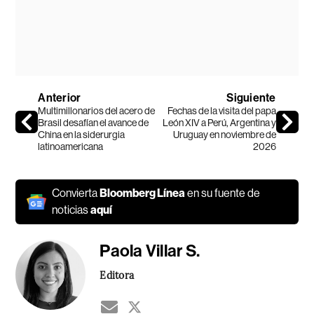
Anterior
Siguiente
Multimillonarios del acero de
Fechas de la visita del papa
Brasil desafían el avance de
León XIV a Perú, Argentina y
China en la siderurgia
Uruguay en noviembre de
latinoamericana
2026
Convierta
Bloomberg Línea
en su fuente de
noticias
aquí
Paola Villar S.
Editora