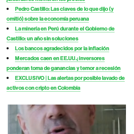
Pedro Castillo: Las claves de lo que dijo (y
omitió) sobre la economía peruana
La minería en Perú durante el Gobierno de
Castillo: un año sin soluciones
Los bancos agradecidos por la inflación
Mercados caen en EE.UU.; inversores
ponderan toma de ganancias y temor a recesión
EXCLUSIVO | Las alertas por posible lavado de
activos con cripto en Colombia