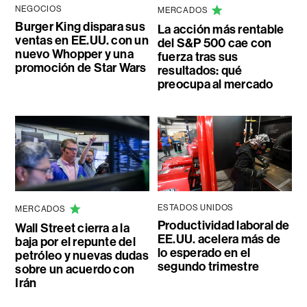
NEGOCIOS
MERCADOS
Burger King dispara sus
La acción más rentable
ventas en EE.UU. con un
del S&P 500 cae con
nuevo Whopper y una
fuerza tras sus
promoción de Star Wars
resultados: qué
preocupa al mercado
ESTADOS UNIDOS
MERCADOS
Productividad laboral de
Wall Street cierra a la
EE.UU. acelera más de
baja por el repunte del
lo esperado en el
petróleo y nuevas dudas
segundo trimestre
sobre un acuerdo con
Irán