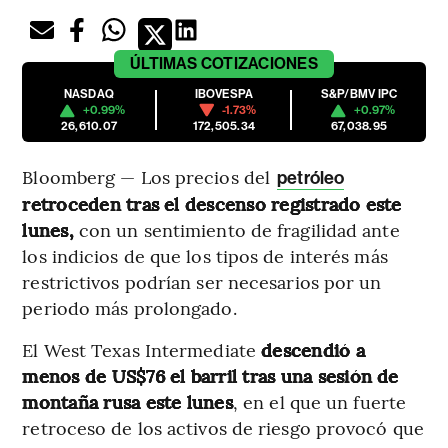
ÚLTIMAS
COTIZACIONES
NASDAQ
IBOVESPA
S&P/BMV IPC
+0.99%
-1.73%
+0.97%
26,610.07
172,505.34
67,038.95
Bloomberg — Los precios del
petróleo
retroceden tras el descenso registrado este
lunes,
con un sentimiento de fragilidad ante
los indicios de que los tipos de interés más
restrictivos podrían ser necesarios por un
periodo más prolongado.
El West Texas Intermediate
descendió a
menos de US$76 el barril tras una sesión de
montaña rusa este lunes
, en el que un fuerte
retroceso de los activos de riesgo provocó que