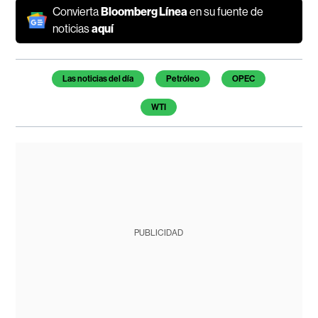
Convierta
Bloomberg Línea
en su fuente de
noticias
aquí
Temas de este artículo
Las noticias del día
Petróleo
OPEC
WTI
PUBLICIDAD