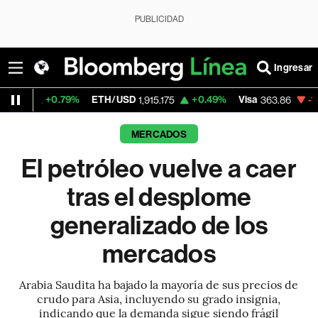
PUBLICIDAD
Ingresar
.79%
ETH/USD
+0.49%
Visa
-1.78%
Merca
1,915.175
363.86
MERCADOS
El petróleo vuelve a caer
tras el desplome
generalizado de los
mercados
Arabia Saudita ha bajado la mayoría de sus precios de
crudo para Asia, incluyendo su grado insignia,
indicando que la demanda sigue siendo frágil