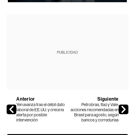
PUBLICIDAD
Anterior
Siguiente
Yen avanza tras el débil dato
Petrobras, Itaú y Vale:
laboral de EE.UU. y crece la
acciones recomendadas en
alerta por posible
Brasil para agosto, según
intervención
bancos y corredurías