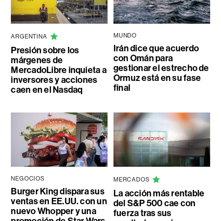
MUNDO
ARGENTINA
Irán dice que acuerdo
Presión sobre los
con Omán para
márgenes de
gestionar el estrecho de
MercadoLibre inquieta a
Ormuz está en su fase
inversores y acciones
final
caen en el Nasdaq
NEGOCIOS
MERCADOS
Burger King dispara sus
La acción más rentable
ventas en EE.UU. con un
del S&P 500 cae con
nuevo Whopper y una
fuerza tras sus