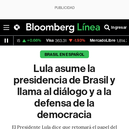
PUBLICIDAD
Ingresar
+0.66%
Visa
-1.93%
MercadoLibre
-0.52
363.31
1,814.725
BRASIL EN ESPAÑOL
Lula asume la
presidencia de Brasil y
llama al diálogo y a la
defensa de la
democracia
El Presidente Lula dice que retomará el papel del