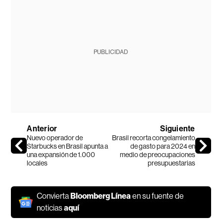
PUBLICIDAD
Anterior
Siguiente
Nuevo operador de
Brasil recorta congelamiento
Starbucks en Brasil apunta a
de gasto para 2024 en
una expansión de 1.000
medio de preocupaciones
locales
presupuestarias
Convierta
Bloomberg Línea
en su fuente de
noticias
aquí