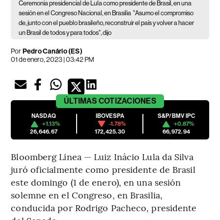
Ceremonia presidencial de Lula como presidente de Brasil, en una
sesión en el Congreso Nacional, en Brasilia
"Asumo el compromiso
de, junto con el pueblo brasileño, reconstruir el país y volver a hacer
un Brasil de todos y para todos", dijo
Por
Pedro Canário (ES)
01 de enero, 2023 | 03:42 PM
ÚLTIMAS
COTIZACIONES
NASDAQ
IBOVESPA
S&P/BMV IPC
+1.13%
-1.78%
+0.87%
26,646.67
172,425.30
66,972.94
Bloomberg Línea — Luiz Inácio Lula da Silva
juró oficialmente como presidente de Brasil
este domingo (1 de enero), en una sesión
solemne en el Congreso, en Brasilia,
conducida por Rodrigo Pacheco, presidente