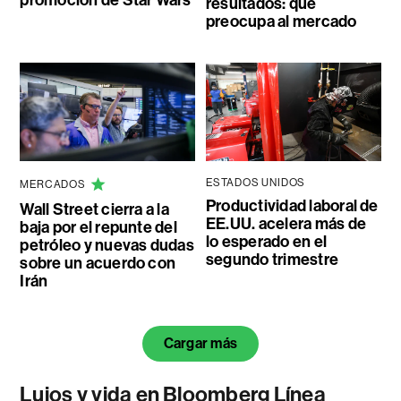
promoción de Star Wars
resultados: qué
preocupa al mercado
ESTADOS UNIDOS
MERCADOS
Productividad laboral de
Wall Street cierra a la
EE.UU. acelera más de
baja por el repunte del
lo esperado en el
petróleo y nuevas dudas
segundo trimestre
sobre un acuerdo con
Irán
Cargar más
Lujos y vida en Bloomberg Línea