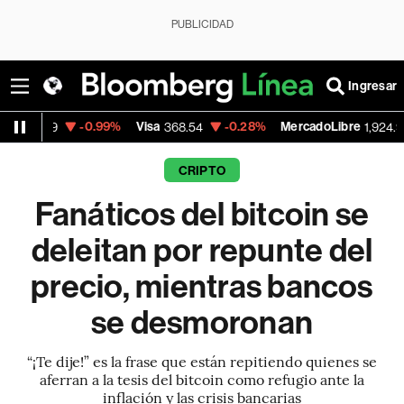
PUBLICIDAD
Ingresar
-0.99%
Visa
-0.28%
MercadoLibre
+1.85%
368.54
1,924.95
CRIPTO
Fanáticos del bitcoin se
deleitan por repunte del
precio, mientras bancos
se desmoronan
“¡Te dije!” es la frase que están repitiendo quienes se
aferran a la tesis del bitcoin como refugio ante la
inflación y las crisis bancarias