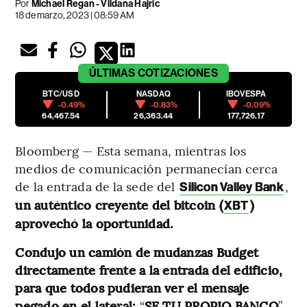
Por
Michael Regan - Vildana Hajric
18 de marzo, 2023 | 08:59 AM
ÚLTIMAS
COTIZACIONES
BTC/USD
NASDAQ
IBOVESPA
-0.49%
-0.83%
-0.09%
64,467.54
26,363.44
177,726.17
Bloomberg — Esta semana, mientras los
medios de comunicación permanecían cerca
de la entrada de la sede del
,
Silicon Valley Bank
un auténtico creyente del bitcoin (
)
XBT
aprovechó la oportunidad.
Condujo un camión de mudanzas Budget
directamente frente a la entrada del edificio,
para que todos pudieran ver el mensaje
pegado en el lateral:
“
SE TU PROPIO BANCO
”,