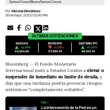
Samuel Corum/Bloom/Samuel Corum)
Por
Viktoria Dendrinou
26 de mayo, 2023 | 02:40 PM
ÚLTIMAS
COTIZACIONES
NASDAQ
IBOVESPA
S&P/BMV IPC
+2.59%
-0.06%
+0.20%
26,584.99
177,894.97
66,833.16
Bloomberg — El Fondo Monetario
Internacional instó a Estados Unidos a
elevar o
suspender de inmediato su límite de deuda,
y
dijo que una tardanza podría provocar riesgos
sistémicos “completamente evitables”.
VER +
La intervención de la Fed en un