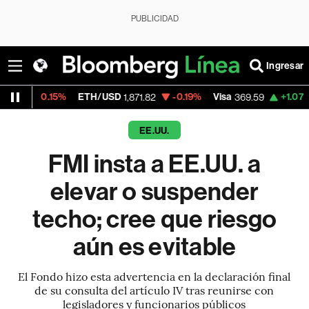
PUBLICIDAD
Ingresar
15%
ETH/USD
-0.19%
Visa
+1.07%
MercadoL
1,871.82
369.59
EE.UU.
FMI insta a EE.UU. a
elevar o suspender
techo; cree que riesgo
aún es evitable
El Fondo hizo esta advertencia en la declaración final
de su consulta del artículo IV tras reunirse con
legisladores y funcionarios públicos