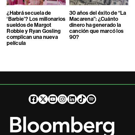
¿Habrá secuela de
30 años del éxito de “La
‘Barbie’? Los millonarios
Macarena”: ¿Cuánto
sueldos de Margot
dinero ha generado la
Robbie y Ryan Gosling
canción que marcó los
complican una nueva
90?
película